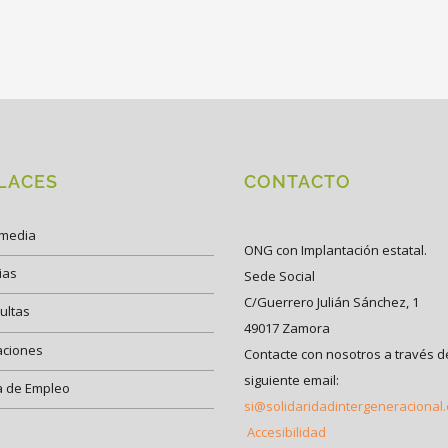
LACES
CONTACTO
imedia
ONG con Implantación estatal.
ias
Sede Social
C/Guerrero Julián Sánchez, 1
ultas
49017 Zamora
aciones
Contacte con nosotros a través d
siguiente email:
a de Empleo
si@solidaridadintergeneracional
Accesibilidad