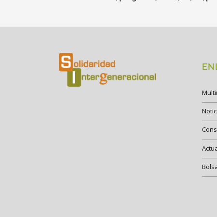
EN
Mult
Notic
Cons
Actu
Bols