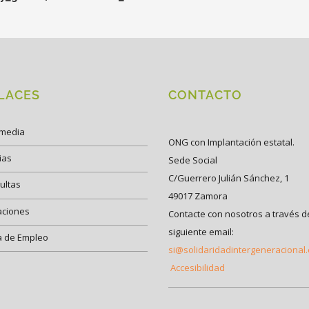
LACES
CONTACTO
imedia
ONG con Implantación estatal.
ias
Sede Social
C/Guerrero Julián Sánchez, 1
ultas
49017 Zamora
aciones
Contacte con nosotros a través d
siguiente email:
a de Empleo
si@solidaridadintergeneracional
Accesibilidad