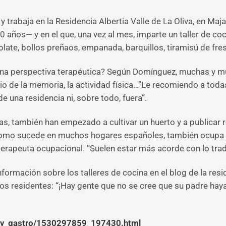
trabaja en la Residencia Albertia Valle de La Oliva, en Maj
años— y en el que, una vez al mes, imparte un taller de co
ate, bollos preñaos, empanada, barquillos, tiramisú de fre
una perspectiva terapéutica? Según Domínguez, muchas y muy 
rcicio de la memoria, la actividad física…”Le recomiendo a t
e una residencia ni, sobre todo, fuera”.
s, también han empezado a cultivar un huerto y a publicar re
como sucede en muchos hogares españoles, también ocupa p
erapeuta ocupacional. “Suelen estar más acorde con lo tradi
formación sobre los talleres de cocina en el blog de la res
 los residentes: “¡Hay gente que no se cree que su padre h
ay_gastro/1530297859_197430.html