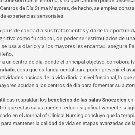
 la conexión con el entorno, sino que también puede desenc
os Centros de Día Stima Mayores, de hecho, se emplea const
de experiencias sensoriales.
plus de calidad a sus tratamientos y darle la oportunid
gnitivo como funcional, de poder ser estimulados de u
se usa a diario y a los mayores les encanta», asegura Pa
ileño.
 a un centro de día, donde el principal objetivo, corrobora I
mulado
, cosa que es fundamental para poder prevenir el av
actividades básicas de la vida diaria a nivel funcional, lo q
mayores acudan a los centros de día para fomentar su auto
ntíficas respaldan los
beneficios de las salas Snoezelen
en 
ró que estas salas pueden reducir significativamente la ag
do en el Journal of Clinical Nursing concluyó que la terapia
ve para mantener la calidad de vida en etapas avanzadas de 