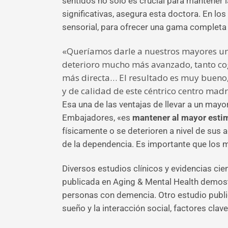
sentidos no solo es crucial para mantener
significativas, asegura esta doctora. En l
sensorial, para ofrecer una gama completa 
«Queríamos darle a nuestros mayores un 
deterioro mucho más avanzado, tanto co
más directa… El resultado es muy bueno, 
y de calidad de este céntrico centro madr
Esa una de las ventajas de llevar a un mayor
Embajadores, «es
mantener al mayor esti
físicamente o se deterioren a nivel de sus 
de la dependencia. Es importante que los 
Diversos estudios clínicos y evidencias cie
publicada en Aging & Mental Health demost
personas con demencia. Otro estudio publica
sueño y la interacción social, factores cla