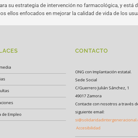
ara su estrategia de intervención no farmacológica, y está 
dos ellos enfocados en mejorar la calidad de vida de los usu
LACES
CONTACTO
imedia
ONG con Implantación estatal.
ias
Sede Social
C/Guerrero Julián Sánchez, 1
ultas
49017 Zamora
aciones
Contacte con nosotros a través d
siguiente email:
a de Empleo
si@solidaridadintergeneracional
Accesibilidad