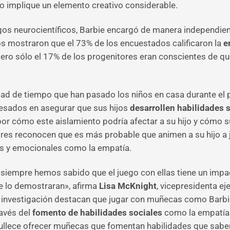
ego implique un elemento creativo considerable.
zgos neurocientíficos, Barbie encargó de manera independie
os mostraron que el 73% de los encuestados calificaron la
e
pero sólo el 17% de los progenitores eran conscientes de q
dad de tiempo que han pasado los niños en casa durante el 
esados en asegurar que sus hijos
desarrollen habilidades 
r cómo este aislamiento podría afectar a su hijo y cómo su
dres reconocen que es más probable que animen a su hijo a 
es y emocionales como la empatía.
siempre hemos sabido que el juego con ellas tiene un impac
e lo demostraran», afirma
Lisa McKnight
, vicepresidenta ej
 investigación destacan que jugar con muñecas como Barbie 
ravés del
fomento de habilidades sociales
como la empatía.
rgullece ofrecer muñecas que fomentan habilidades que sa