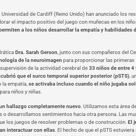
a Universidad de Cardiff (Reino Unido) han anunciado los re
xplorar el impacto positivo del juego con muñecas en los niñ
ermiten a los niños desarrollar la empatía y habilidades
drática
Dra. Sarah Gerson
, junto con sus compañeros del C
nología de la neuroimagen
para proporcionar las primeras 
 supervisión de la actividad cerebral de
33 niños de entre 4 
scubrió que el surco temporal superior posterior (pSTS)
, 
 la empatía,
se activaba incluso cuando el niño jugaba so
para niños y niñas.
un hallazgo completamente nuevo
. Utilizamos esta área 
o desarrollamos sentimientos hacia otra persona. Las muñ
que los juegos de resolver problemas o de construcción.
El 
n interactuar con ellas
. El hecho de que el pSTS estuvier