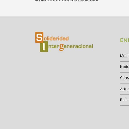
EN
Mult
Notic
Cons
Actu
Bols