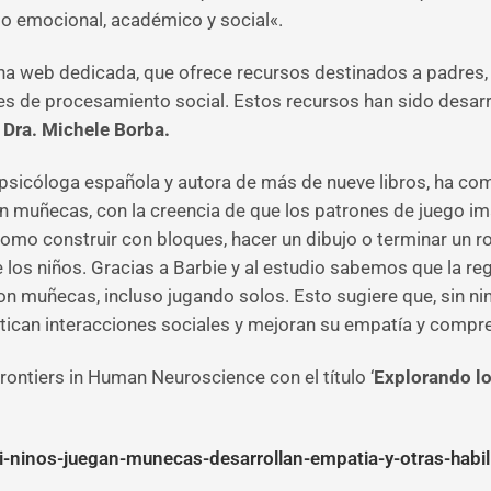
to emocional, académico y social«.
na web dedicada, que ofrece recursos destinados a padres, 
es de procesamiento social. Estos recursos han sido desarr
a
Dra. Michele Borba.
 psicóloga española y autora de más de nueve libros, ha co
on muñecas, con la creencia de que los patrones de juego i
omo construir con bloques, hacer un dibujo o terminar un ro
e los niños. Gracias a Barbie y al estudio sabemos que la r
on muñecas, incluso jugando solos. Esto sugiere que, sin ni
tican interacciones sociales y mejoran su empatía y compr
rontiers in Human Neuroscience con el título ‘
Explorando lo
i-ninos-juegan-munecas-desarrollan-empatia-y-otras-habil