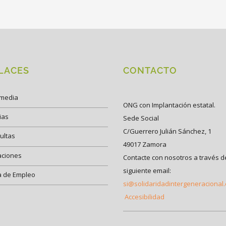
LACES
CONTACTO
imedia
ONG con Implantación estatal.
ias
Sede Social
C/Guerrero Julián Sánchez, 1
ultas
49017 Zamora
aciones
Contacte con nosotros a través d
siguiente email:
a de Empleo
si@solidaridadintergeneracional
Accesibilidad