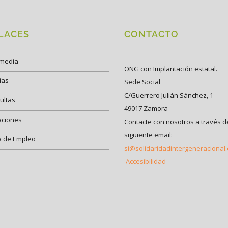
LACES
CONTACTO
imedia
ONG con Implantación estatal.
ias
Sede Social
C/Guerrero Julián Sánchez, 1
ultas
49017 Zamora
aciones
Contacte con nosotros a través d
siguiente email:
a de Empleo
si@solidaridadintergeneracional
Accesibilidad