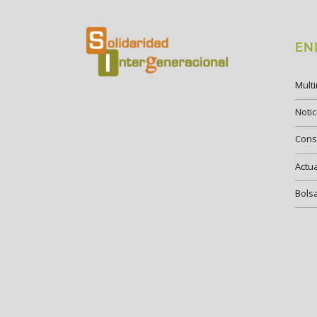
EN
Mult
Notic
Cons
Actu
Bols