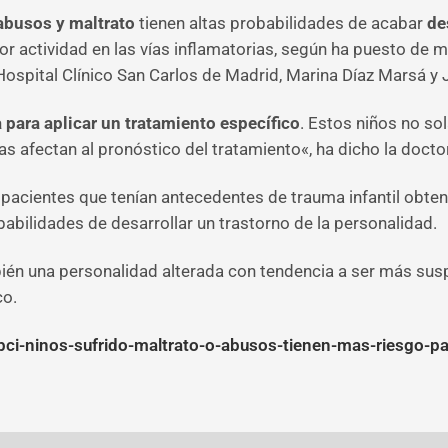
 abusos y maltrato
tienen altas probabilidades de acabar
de
r actividad en las vías inflamatorias, según ha puesto de ma
Hospital Clínico San Carlos de Madrid, Marina Díaz Marsá y 
 para aplicar un tratamiento específico
. Estos niños no s
s afectan al pronóstico del tratamiento«, ha dicho la docto
pacientes que tenían antecedentes de trauma infantil obten
babilidades de desarrollar un trastorno de la personalidad.
bién una personalidad alterada con tendencia a ser más su
co.
abci-ninos-sufrido-maltrato-o-abusos-tienen-mas-riesgo-p