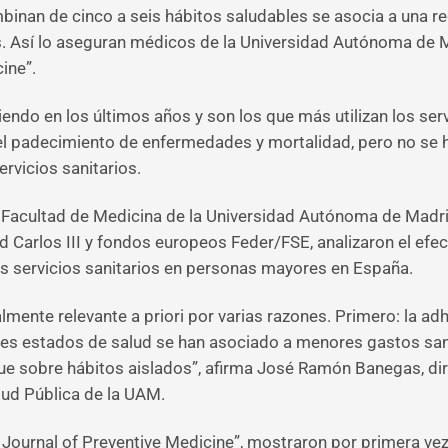
an de cinco a seis hábitos saludables se asocia a una redu
s. Así lo aseguran médicos de la Universidad Autónoma de 
ine”.
ndo en los últimos años y son los que más utilizan los serv
el padecimiento de enfermedades y mortalidad, pero no se
ervicios sanitarios.
la Facultad de Medicina de la Universidad Autónoma de Mad
lud Carlos III y fondos europeos Feder/FSE, analizaron el efe
ios servicios sanitarios en personas mayores en España.
lmente relevante a priori por varias razones. Primero: la ad
 estados de salud se han asociado a menores gastos sanita
ue sobre hábitos aislados”, afirma José Ramón Banegas, dire
ud Pública de la UAM.
 Journal of Preventive Medicine”, mostraron por primera vez