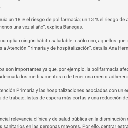
.
uía un 18 % el riesgo de polifarmacia; un 13 % el riesgo de
 menos una vez al año”, explica Banegas.
umplían ningún hábito saludable o sólo uno, aquellos que c
es a Atención Primaria y de hospitalización”, detalla Ana He
os son importantes ya que, por ejemplo, la polifarmacia afe
adecuada los medicamentos o de tener una menor adherenci
tención Primaria y las hospitalizaciones asociadas con un es
 de trabajo, listas de espera más cortas y una reducción de
cial relevancia clínica y de salud pública en la disminución
 sanitarios en las personas mayores. Por ello, centrar estr