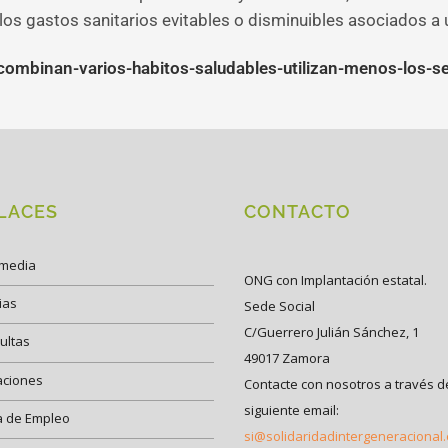
los gastos sanitarios evitables o disminuibles asociados a u
binan-varios-habitos-saludables-utilizan-menos-los-se
LACES
CONTACTO
imedia
ONG con Implantación estatal.
ias
Sede Social
C/Guerrero Julián Sánchez, 1
ultas
49017 Zamora
aciones
Contacte con nosotros a través d
siguiente email:
a de Empleo
si@solidaridadintergeneracional