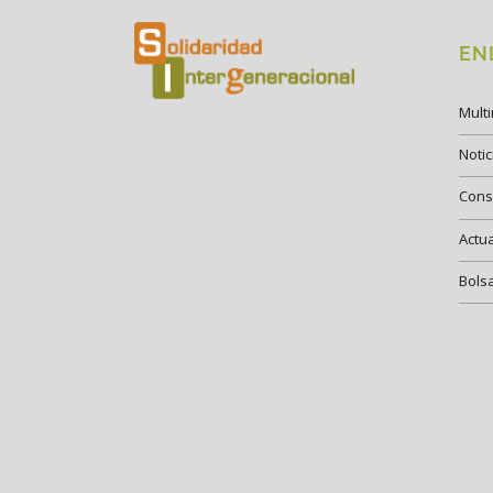
EN
Mult
Notic
Cons
Actu
Bols