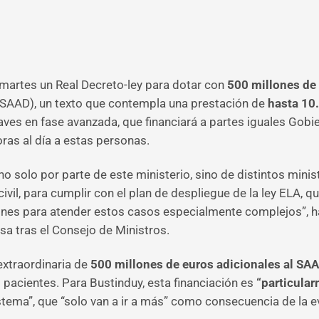
artes un Real Decreto-ley para dotar con
500 millones de
(SAAD), un texto que contempla una prestación de
hasta 10
ves en fase avanzada, que financiará a partes iguales Go
ras al día a estas personas.
no solo por parte de este ministerio, sino de distintos mini
l, para cumplir con el plan de despliegue de la ley ELA, que
iones para atender estos casos especialmente complejos”, h
sa tras el Consejo de Ministros.
extraordinaria de
500 millones de euros adicionales al SA
 pacientes. Para Bustinduy, esta financiación es
“particula
stema”, que “solo van a ir a más” como consecuencia de la 