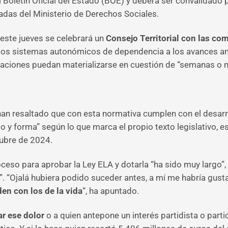
l Boletín Oficial del Estado (BOE) y deberá ser convalidado
adas del Ministerio de Derechos Sociales.
este jueves se celebrará un
Consejo Territorial con las c
 los sistemas autonómicos de dependencia a los avances an
staciones puedan materializarse en cuestión de “semanas 
han resaltado que con esta normativa cumplen con el desarr
y forma” según lo que marca el propio texto legislativo, es
tubre de 2024.
ceso para aprobar la Ley ELA y dotarla “ha sido muy largo”, 
. “Ojalá hubiera podido suceder antes, a mí me habría gusta
en con los de la vida
“, ha apuntado.
ar ese dolor
o a quien antepone un interés partidista o partic