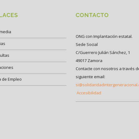
LACES
CONTACTO
imedia
ONG con Implantación estatal.
ias
Sede Social
C/Guerrero Julián Sánchez, 1
ultas
49017 Zamora
aciones
Contacte con nosotros a través d
siguiente email:
a de Empleo
si@solidaridadintergeneracional
Accesibilidad