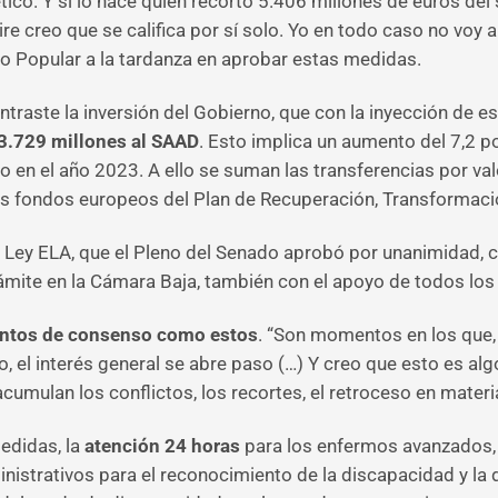
ico. Y si lo hace quien recortó 5.406 millones de euros de
e creo que se califica por sí solo. Yo en todo caso no voy a
ido Popular a la tardanza en aprobar estas medidas.
traste la inversión del Gobierno, que con la inyección de e
3.729 millones al SAAD
. Esto implica un aumento del 7,2 po
 en el año 2023. A ello se suman las transferencias por val
fondos europeos del Plan de Recuperación, Transformación
la Ley ELA, que el Pleno del Senado aprobó por unanimidad, 
mite en la Cámara Baja, también con el apoyo de todos los
entos de consenso como estos
. “Son momentos en los que, 
to, el interés general se abre paso (…) Y creo que esto es a
umulan los conflictos, los recortes, el retroceso en materi
medidas, la
atención 24 horas
para los enfermos avanzados, 
ministrativos para el reconocimiento de la discapacidad y l