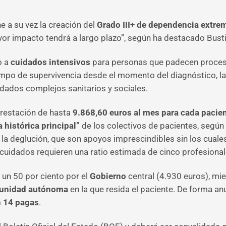
e a su vez la creación del
Grado III+ de dependencia extr
or impacto tendrá a largo plazo”, según ha destacado Bust
o a
cuidados intensivos
para personas que padecen proceso
empo de supervivencia desde el momento del diagnóstico, la 
idados complejos sanitarios y sociales.
prestación de hasta
9.868,60 euros al mes para cada pacie
histórica principal”
de los colectivos de pacientes, según 
la deglución, que son apoyos imprescindibles sin los cuales
cuidados requieren una ratio estimada de cinco profesional
 un 50 por ciento por el
Gobierno
central (4.930 euros), mie
nidad autónoma
en la que resida el paciente. De forma an
n 14 pagas
.