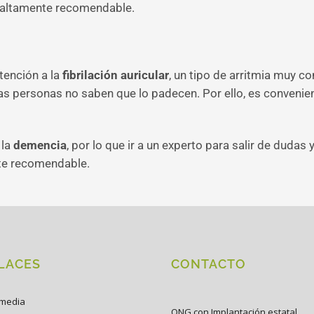
s altamente recomendable.
atención a la
fibrilación auricular
, un tipo de arritmia muy 
as personas no saben que lo padecen. Por ello, es convenie
 la
demencia
, por lo que ir a un experto para salir de dudas 
nte recomendable.
LACES
CONTACTO
imedia
ONG con Implantación estatal.