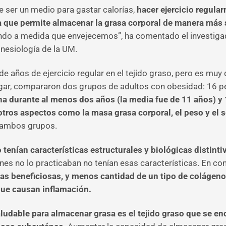
 ser un medio para gastar calorías,
hacer ejercicio regula
ra que permite almacenar la grasa corporal de manera más
ndo a medida que envejecemos”, ha comentado el investigado
inesiología de la UM.
e años de ejercicio regular en el tejido graso, pero es muy d
lugar, compararon dos grupos de adultos con obesidad: 16 
ana durante al menos dos años (la media fue de 11 años) 
otros aspectos como la masa grasa corporal, el peso y el 
e ambos grupos.
 tenían características estructurales y biológicas distint
enes no lo practicaban no tenían esas características. En co
as beneficiosas, y menos cantidad de un tipo de colágeno 
que causan inflamación.
ludable para almacenar grasa es el tejido graso que se enc