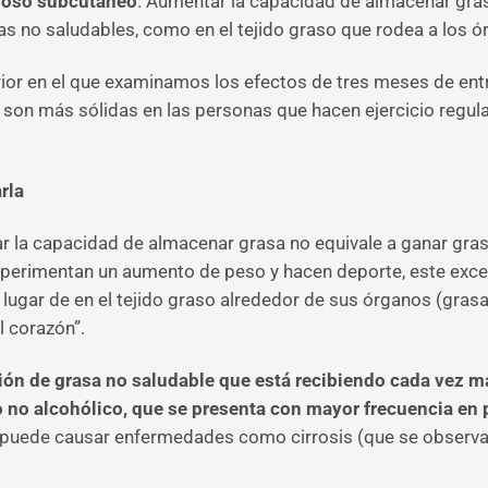
iposo subcutáneo
. Aumentar la capacidad de almacenar gras
s no saludables, como en el tejido graso que rodea a los ó
ior en el que examinamos los efectos de tres meses de entr
 son más sólidas en las personas que hacen ejercicio regu
arla
 la capacidad de almacenar grasa no equivale a ganar grasa
 experimentan un aumento de peso y hacen deporte, este e
en lugar de en el tejido graso alrededor de sus órganos (gra
l corazón”.
n de grasa no saludable que está recibiendo cada vez má
o no alcohólico, que se presenta con mayor frecuencia en
 puede causar enfermedades como cirrosis (que se observa 