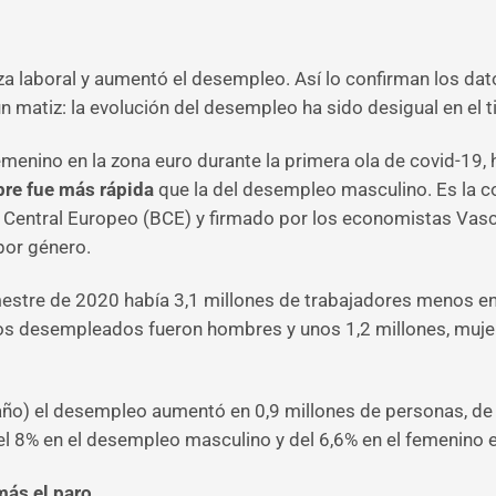
za laboral y aumentó el desempleo. Así lo confirman los dat
 matiz: la evolución del desempleo ha sido desigual en el t
enino en la zona euro durante la primera ola de covid-19, 
bre fue más rápida
que la del desempleo masculino. Es la con
Central Europeo (BCE) y firmado por los economistas Vasc
 por género.
imestre de 2020 había 3,1 millones de trabajadores menos e
 los desempleados fueron hombres y unos 1,2 millones, mujer
 año) el desempleo aumentó en 0,9 millones de personas, d
el 8% en el desempleo masculino y del 6,6% en el femenino en
más el paro