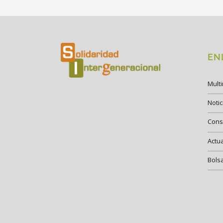
EN
Mult
Notic
Cons
Actu
Bols