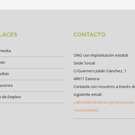
LACES
CONTACTO
imedia
ONG con Implantación estatal.
ias
Sede Social
C/Guerrero Julián Sánchez, 1
ultas
49017 Zamora
aciones
Contacte con nosotros a través d
siguiente email:
a de Empleo
si@solidaridadintergeneracional
Accesibilidad