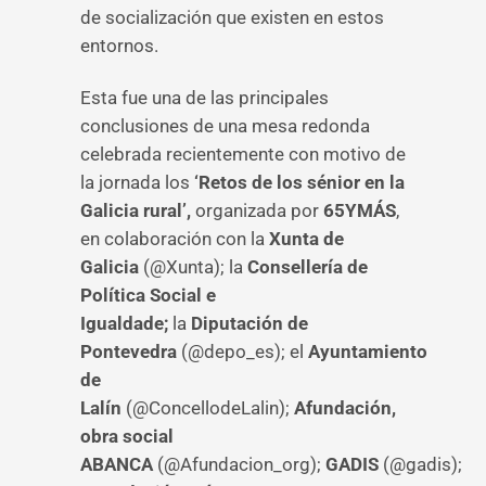
de socialización que existen en estos
entornos.
Esta fue una de las principales
conclusiones de una mesa redonda
celebrada recientemente con motivo de
la jornada los
‘Retos de los sénior en la
Galicia rural’,
organizada por
65YMÁS
,
en colaboración con la
Xunta de
Galicia
(@Xunta); la
Consellería de
Política Social e
Igualdade;
la
Diputación de
Pontevedra
(@depo_es); el
Ayuntamiento
de
Lalín
(@ConcellodeLalin);
Afundación,
obra social
ABANCA
(@Afundacion_org);
GADIS
(@gadis);