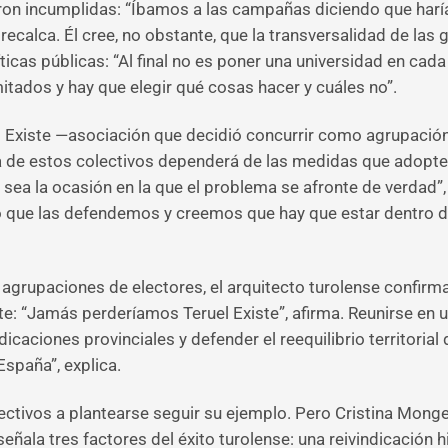
aron incumplidas: “Íbamos a las campañas diciendo que har
 recalca. Él cree, no obstante, que la transversalidad de las
ticas públicas: “Al final no es poner una universidad en cada
mitados y hay que elegir qué cosas hacer y cuáles no”.
el Existe —asociación que decidió concurrir como agrupació
a de estos colectivos dependerá de las medidas que adopte e
sea la ocasión en la que el problema se afronte de verdad”
o que las defendemos y creemos que hay que estar dentro de 
agrupaciones de electores, el arquitecto turolense confirma
: “Jamás perderíamos Teruel Existe”, afirma. Reunirse en u
icaciones provinciales y defender el reequilibrio territorial
España”, explica.
lectivos a plantearse seguir su ejemplo. Pero Cristina Monge
señala tres factores del éxito turolense: una reivindicación