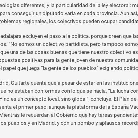
ologías diferentes; y la particularidad de la ley electoral:
ra conseguir un diputado varía en cada provincia. Aun así, a
 problemas regionales, los colectivos pueden ocupar candida
adalajara excluyen el paso a la política, porque creen que l
icos. “No somos un colectivo partidista, pero tampoco somo
 que una de las cosas buenas que tiene nuestro colectivo
 propuestas positivas para la gente joven de nuestra comunid
papel que juega “la gente de los pueblos” exigiendo polític
id, Guitarte cuenta que a pesar de estar en las instituciones
que no estaban conformes con lo que se hacía. “La lucha contr
Y no es un concepto local, sino global”, concluye. El Plan 
enta el primer paso, aunque la plataforma de la España Vac
Mientras le recuerdan al Gobierno que hay tareas pendiente
los pueblos y en Madrid, y con un bombo y aplausos recorda