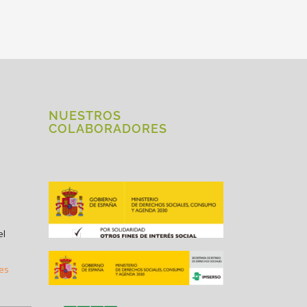
NUESTROS
COLABORADORES
el
.es