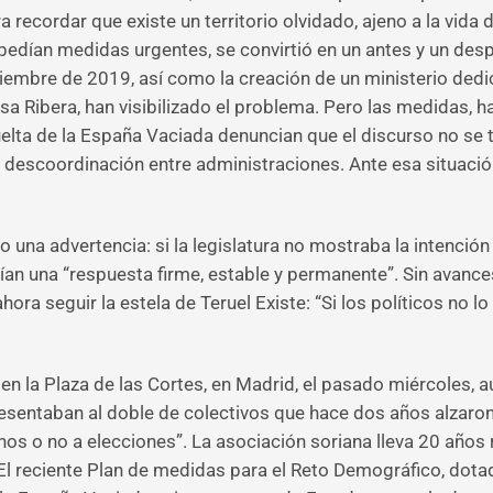
 recordar que existe un territorio olvidado, ajeno a la vida d
edían medidas urgentes, se convirtió en un antes y un despué
oviembre de 2019, así como la creación de un ministerio ded
sa Ribera, han visibilizado el problema. Pero las medidas, ha
ta de la España Vaciada denuncian que el discurso no se tra
 la descoordinación entre administraciones. Ante esa situación
 una advertencia: si la legislatura no mostraba la intención
rían una “respuesta firme, estable y permanente”. Sin avance
a seguir la estela de Teruel Existe: “Si los políticos no lo
 en la Plaza de las Cortes, en Madrid, el pasado miércoles
esentaban al doble de colectivos que hace dos años alzaron
os o no a elecciones”. La asociación soriana lleva 20 año
El reciente Plan de medidas para el Reto Demográfico, dota