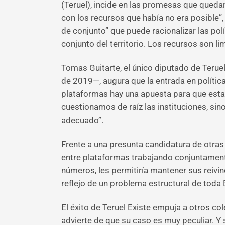
(Teruel), incide en las promesas que qued
con los recursos que había no era posible”,
de conjunto” que puede racionalizar las polí
conjunto del territorio. Los recursos son li
Tomas Guitarte, el único diputado de Teru
de 2019—, augura que la entrada en polític
plataformas hay una apuesta para que esta 
cuestionamos de raíz las instituciones, sin
adecuado”.
Frente a una presunta candidatura de otras 
entre plataformas trabajando conjuntamente
números, les permitiría mantener sus reivind
reflejo de un problema estructural de toda 
El éxito de Teruel Existe empuja a otros co
advierte de que su caso es muy peculiar. Y 