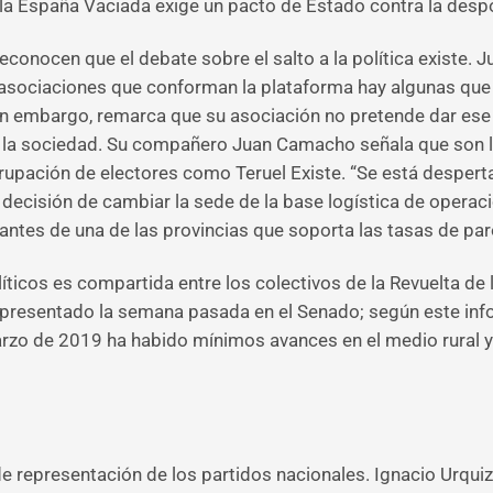
 la España Vaciada exige un pacto de Estado contra la desp
conocen que el debate sobre el salto a la política existe. 
asociaciones que conforman la plataforma hay algunas que 
 sin embargo, remarca que su asociación no pretende dar es
de la sociedad. Su compañero Juan Camacho señala que son 
rupación de electores como Teruel Existe. “Se está despert
a decisión de cambiar la sede de la base logística de opera
tantes de una de las provincias que soporta las tasas de pa
olíticos es compartida entre los colectivos de la Revuelta 
 presentado la semana pasada en el Senado; según este info
zo de 2019 ha habido mínimos avances en el medio rural y 
e representación de los partidos nacionales. Ignacio Urquiz