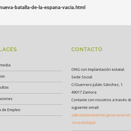
nueva-batalla-de-la-espana-vacia.html
LACES
CONTACTO
imedia
ONG con Implantación estatal.
ias
Sede Social
C/Guerrero Julián Sánchez, 1
ultas
49017 Zamora
aciones
Contacte con nosotros a través d
siguiente email:
a de Empleo
si@solidaridadintergeneracional
Accesibilidad