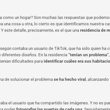
nta como un hogar? Son muchas las respuestas que podemos e
ea una cosa u otra, lo cierto es que identificamos nuestra 
. Y este detalle, precisamente, es el que una
residencia de 
 según contaba un usuario de TikTok, que ha sido quien ha c
diferentes diseños. En la residencia
“tenían un problema”
tenían dificultades para
identificar cuáles era sus habitaci
orma de solucionar el problema
se ha hecho viral
, alcanzando 
ificaba el usuario que ha compartido las imágenes. Y no es pa
ara poder
fotografiar las puertas de cada una
. Seguidamente