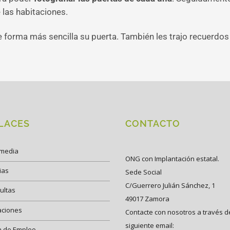
 las habitaciones.
de forma más sencilla su puerta. También les trajo recuerdos
LACES
CONTACTO
imedia
ONG con Implantación estatal.
ias
Sede Social
C/Guerrero Julián Sánchez, 1
ultas
49017 Zamora
aciones
Contacte con nosotros a través d
siguiente email:
a de Empleo