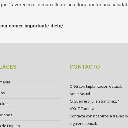
que “favorecen el desarrollo de una flora bacteriana saludab
ma-comer-importante-dieta/
LACES
CONTACTO
imedia
ONG con Implantación estatal.
ias
Sede Social
C/Guerrero Julián Sánchez, 1
ultas
49017 Zamora
aciones
Contacte con nosotros a través d
siguiente email:
a de Empleo