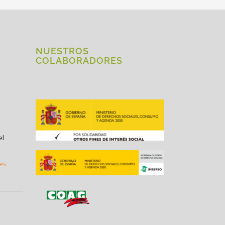
NUESTROS
COLABORADORES
el
.es