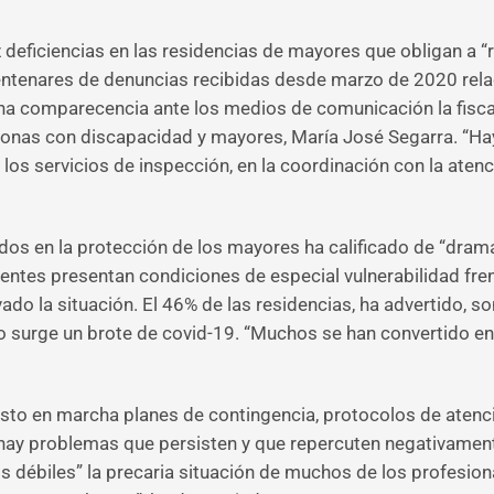
 deficiencias en las residencias de mayores que obligan a “r
r centenares de denuncias recibidas desde marzo de 2020 rel
na comparecencia ante los medios de comunicación la fiscal
ersonas con discapacidad y mayores, María José Segarra. “Ha
n los servicios de inspección, en la coordinación con la aten
dos en la protección de los mayores ha calificado de “dramát
ntes presentan condiciones de especial vulnerabilidad frente
ado la situación. El 46% de las residencias, ha advertido, s
o surge un brote de covid-19. “Muchos se han convertido en 
o en marcha planes de contingencia, protocolos de atenci
 hay problemas que persisten y que repercuten negativamente
os débiles” la precaria situación de muchos de los profesio