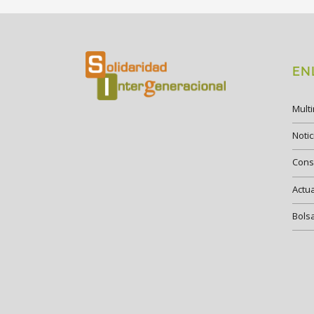
EN
Mult
Notic
Cons
Actu
Bols