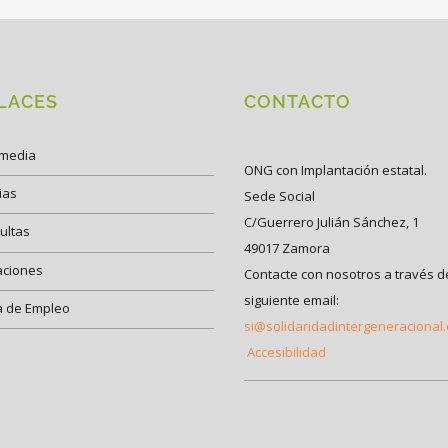
LACES
CONTACTO
imedia
ONG con Implantación estatal.
ias
Sede Social
C/Guerrero Julián Sánchez, 1
ultas
49017 Zamora
aciones
Contacte con nosotros a través d
siguiente email:
a de Empleo
si@solidaridadintergeneracional
Accesibilidad