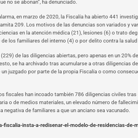
que no se abonan”, ha denunciado.
larma, en marzo de 2020, la Fiscalía ha abierto 441 invest
tramita 209. Los motivos de las denuncias son variados y v
iencias en la atención médica (21), lesiones (6) o trato de
 los familiares del interno (4) o por delito contra la salud
 (229) de las diligencias abiertas, pero apenas en un 20% d
resto, se ha archivado tras acumularse a otras diligencias de
e un juzgado por parte de la propia Fiscalía o como consec
s fiscales han incoado también 786 diligencias civiles tras 
taria o de medios materiales, un elevado número de fallecim
la negativa de familiares a que un anciano sea vacunado.
a-fiscalia-insta-a-redisenar-el-modelo-de-residencias-de