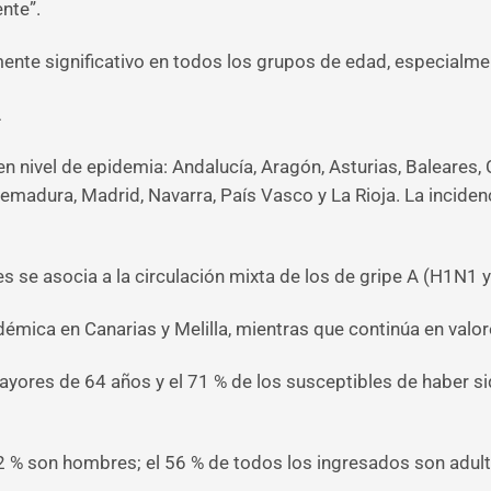
ente”.
mente significativo en todos los grupos de edad, especialm
A
nivel de epidemia: Andalucía, Aragón, Asturias, Baleares, C
emadura, Madrid, Navarra, País Vasco y La Rioja. La incidenci
les se asocia a la circulación mixta de los de gripe A (H1N1 
mica en Canarias y Melilla, mientras que continúa en valo
mayores de 64 años y el 71 % de los susceptibles de haber s
52 % son hombres; el 56 % de todos los ingresados son adul