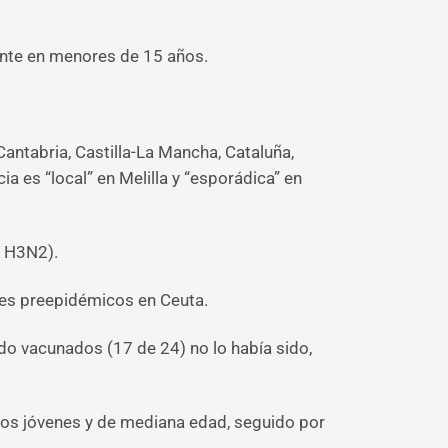
ente en menores de 15 años.
antabria, Castilla-La Mancha, Cataluña,
a es “local” en Melilla y “esporádica” en
y H3N2).
res preepidémicos en Ceuta.
ido vacunados (17 de 24) no lo había sido,
tos jóvenes y de mediana edad, seguido por