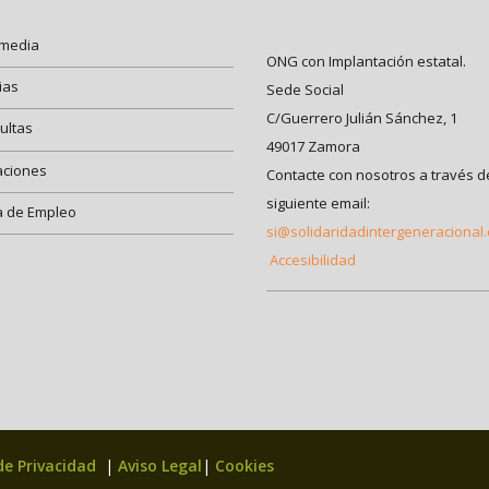
imedia
ONG con Implantación estatal.
ias
Sede Social
C/Guerrero Julián Sánchez, 1
ultas
49017 Zamora
aciones
Contacte con nosotros a través d
siguiente email:
a de Empleo
si@solidaridadintergeneracional
Accesibilidad
 de Privacidad
|
Aviso Legal
|
Cookies