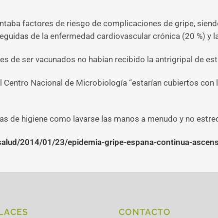
taba factores de riesgo de complicaciones de gripe, siendo
eguidas de la enfermedad cardiovascular crónica (20 %) y l
s de ser vacunados no habían recibido la antrigripal de es
el Centro Nacional de Microbiología “estarían cubiertos con 
das de higiene como lavarse las manos a menudo y no estre
/salud/2014/01/23/epidemia-gripe-espana-continua-asce
LACES
CONTACTO