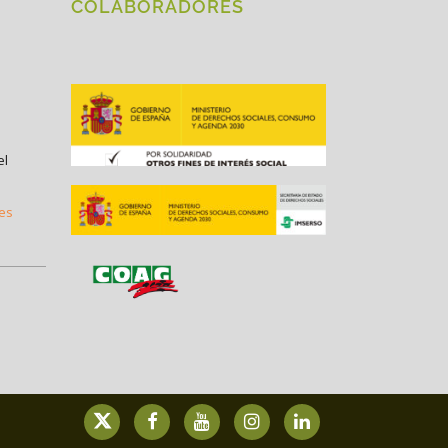
COLABORADORES
el
.es