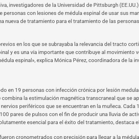
siva, investigadores de la Universidad de Pittsburgh (EE.UU.
 personas con lesiones de médula espinal de usar sus mano
una nueva de tratamiento para el tratamiento de las persona
vios en los que se subrayaba la relevancia del tracto cort
inal y es una vía importante que contribuye al movimiento v
édula espinal», explica Mónica Pérez, coordinadora de la in
o en 19 personas con infección crónica por lesión medular 
e combina la estimulación magnética transcraneal que se apl
s nervios periféricos que se encuentran en la muñeca. Cada
0 pares de pulsos con el fin de producir una lluvia de acti
lutamente esencial para el éxito del tratamiento, destaca e
fueron cronometrados con precisión para llegar a la médul