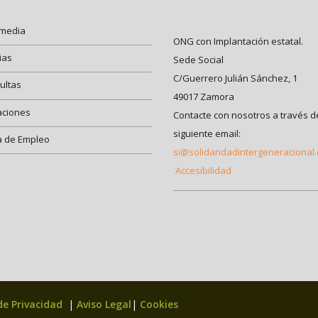
imedia
ONG con Implantación estatal.
ias
Sede Social
C/Guerrero Julián Sánchez, 1
ultas
49017 Zamora
aciones
Contacte con nosotros a través d
siguiente email:
a de Empleo
si@solidaridadintergeneracional
Accesibilidad
 de Privacidad
|
Aviso Legal
|
Cookies