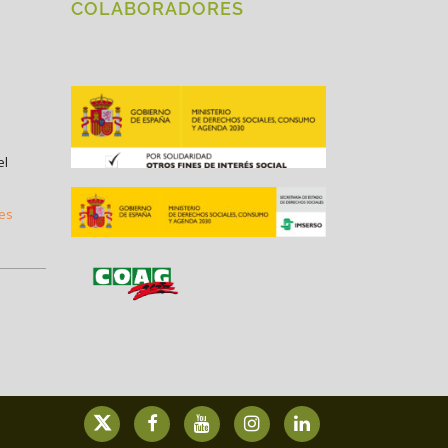
COLABORADORES
el
.es