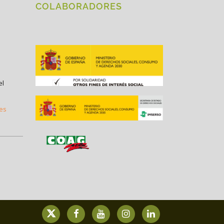
COLABORADORES
el
.es