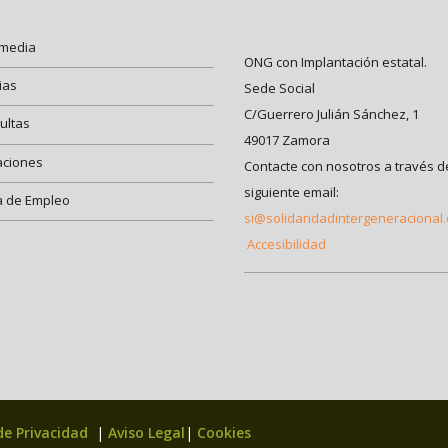
imedia
ONG con Implantación estatal.
ias
Sede Social
C/Guerrero Julián Sánchez, 1
ultas
49017 Zamora
aciones
Contacte con nosotros a través d
siguiente email:
a de Empleo
si@solidaridadintergeneracional
Accesibilidad
 de Privacidad
|
Aviso Legal
|
Cookies