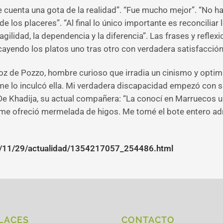
 cuenta una gota de la realidad”. “Fue mucho mejor”. “No hay
e los placeres”. “Al final lo único importante es reconcilia
agilidad, la dependencia y la diferencia”. Las frases y refle
ayendo los platos uno tras otro con verdadera satisfacción 
oz de Pozzo, hombre curioso que irradia un cinismo y optim
me lo inculcó ella. Mi verdadera discapacidad empezó con 
”. De Khadija, su actual compañera: “La conocí en Marrueco
y me ofreció mermelada de higos. Me tomé el bote entero a
/11/29/actualidad/1354217057_254486.html
LACES
CONTACTO