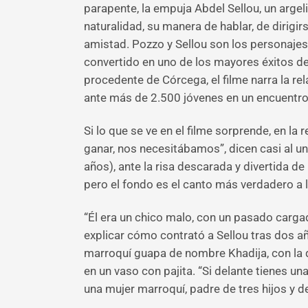
parapente, la empuja Abdel Sellou, un argel
naturalidad, su manera de hablar, de dirigi
amistad. Pozzo y Sellou son los personajes r
convertido en uno de los mayores éxitos del
procedente de Córcega, el filme narra la rel
ante más de 2.500 jóvenes en un encuentro
Si lo que se ve en el filme sorprende, en la
ganar, nos necesitábamos”, dicen casi al un
años), ante la risa descarada y divertida d
pero el fondo es el canto más verdadero a 
“Él era un chico malo, con un pasado carga
explicar cómo contrató a Sellou tras dos a
marroquí guapa de nombre Khadija, con la q
en un vaso con pajita. “Si delante tienes u
una mujer marroquí, padre de tres hijos y de