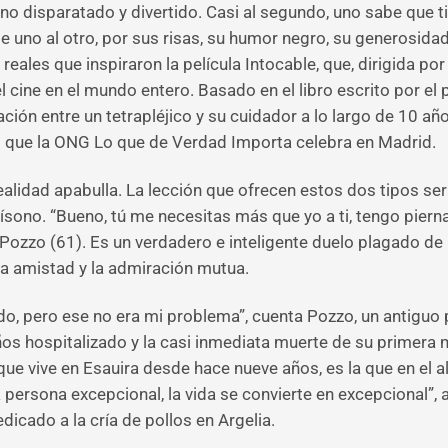
ino disparatado y divertido. Casi al segundo, uno sabe que t
rse uno al otro, por sus risas, su humor negro, su generosida
eales que inspiraron la película Intocable, que, dirigida por
 cine en el mundo entero. Basado en el libro escrito por el
ación entre un tetrapléjico y su cuidador a lo largo de 10 añ
 que la ONG Lo que de Verdad Importa celebra en Madrid.
 realidad apabulla. La lección que ofrecen estos dos tipos ser
ísono. “Bueno, tú me necesitas más que yo a ti, tengo piern
e Pozzo (61). Es un verdadero e inteligente duelo plagado d
la amistad y la admiración mutua.
do, pero ese no era mi problema”, cuenta Pozzo, un antiguo
ños hospitalizado y la casi inmediata muerte de su primera 
ue vive en Esauira desde hace nueve años, es la que en el 
na persona excepcional, la vida se convierte en excepcional”
dicado a la cría de pollos en Argelia.