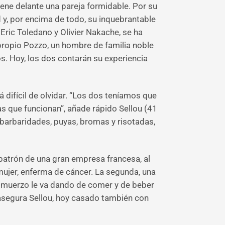
iene delante una pareja formidable. Por su
d y, por encima de todo, su inquebrantable
 Eric Toledano y Olivier Nakache, se ha
 propio Pozzo, un hombre de familia noble
os. Hoy, los dos contarán su experiencia
á difícil de olvidar. “Los dos teníamos que
as que funcionan”, añade rápido Sellou (41
e barbaridades, puyas, bromas y risotadas,
 patrón de una gran empresa francesa, al
mujer, enferma de cáncer. La segunda, una
almuerzo le va dando de comer y de beber
, asegura Sellou, hoy casado también con