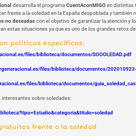
cional
desarrolla el programa
CuentAconMIGO
en distintas 
er frente a la soledad en la España despoblada y también r
des no deseadas
con el objetivo de garantizar la atención y 
an estas situaciones ya que es uno de los grandes retos de l
 políticas específicas:
eracional.es/files/biblioteca/documentos/SOOOLEDAD.pdf
tergeneracional.es/files/biblioteca/documentos/202010923
neracional.es/files/biblioteca/documentos/guia_soledad_c
 interesantes sobre soledades:
biblioteca?tipo=Estudio&categoria&titulo=soledad
ratuitos frente a la soledad