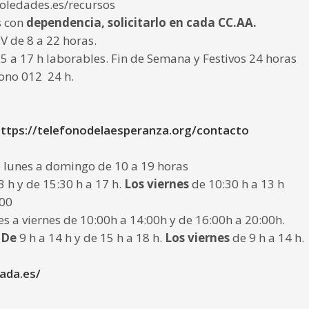
oledades.es/recursos
s con
dependencia, solicitarlo en cada CC.AA.
V de 8 a 22 horas.
15 a 17 h laborables. Fin de Semana y Festivos 24 horas
ono 012 24 h.
ttps://telefonodelaesperanza.org/contacto
 lunes a domingo de 10 a 19 horas
3 h y de 15:30 h a 17 h.
Los viernes
de 10:30 h a 13 h
100
s a viernes de 10:00h a 14:00h y de 16:00h a 20:00h.
 De
9 h a 14 h y de 15 h a 18 h.
Los viernes
de 9 h a 14 h.
ada.es/