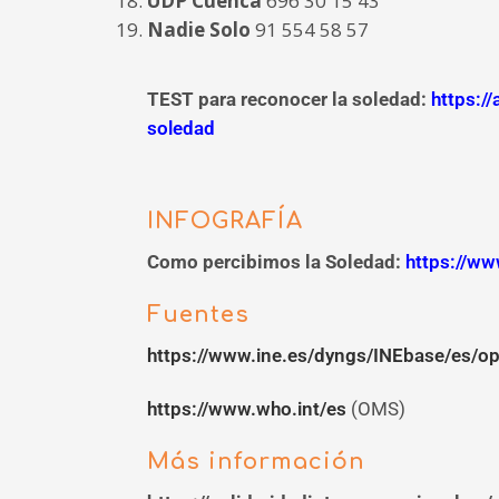
UDP Cuenca
696 30 15 43
Nadie Solo
91 554 58 57
TEST para reconocer la soledad:
https:/
soledad
INFOGRAFÍA
Como percibimos la Soledad:
https://ww
Fuentes
https://www.ine.es/dyngs/INEbase/es
https://www.who.int/es
(OMS)
Más información