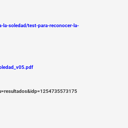
a-la-soledad/test-para-reconocer-la-
soledad_v05.pdf
nu=resultados&idp=1254735573175