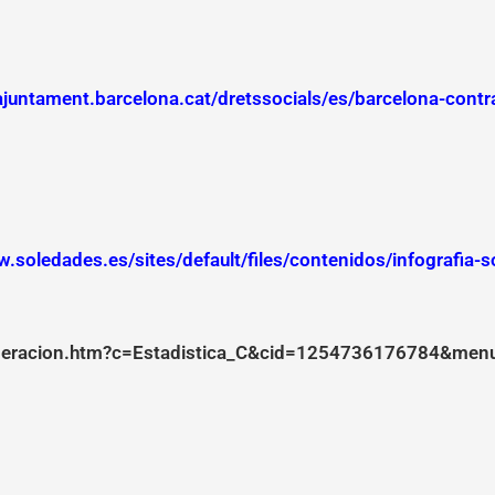
/ajuntament.barcelona.cat/dretssocials/es/barcelona-contr
w.soledades.es/sites/default/files/contenidos/infografia-
/operacion.htm?c=Estadistica_C&cid=1254736176784&me