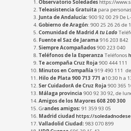
Observatorio Soledades
https://www.s
Teleasistencia Gratuita
para persona
Junta de Andalucía:
900 92 00 29 De L-
Gobierno de Aragón
: 900 25 26 26 de 
Comunidad de Madrid
A tu Lado
Teléf
Fuente el Saz de Jarama
916 203 842
Siempre Acompañados
900 223 040
Teléfonos de la Esperanza
Teléfonos
h
Te acompaña Cruz Roja
900 444 111
Minutos en Compañía
919 490 111 de
Hilo de Plata 900 713 771
a
10:30 h a 1
Ser CuidadorA de Cruz Roja
900 365 
Málaga provincia
900 92 30 92, de lune
Amigos de los Mayores 608 200 300
Gr
andes amigos:
91 359 93 05
Madrid ciudad
https://soledadnodese
Valladolid Ciudad:
983 070 899