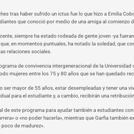
ches tras haber sufrido un ictus fue lo que hizo a Emilia Cob
diantes que conoció por medio de una amiga al comienzo de
cente, siempre ha estado rodeada de gente joven -ya fueran
 que, en momentos puntuales, ha notado la soledad, que co
as relaciones sociales.
ograma de convivencia intergeneracional de la Universidad d
 todo mujeres entre los 75 y 80 años que se han quedado re
o ser mayor de 55 años, estar desempleadas y tener una vi
dual para el estudiante y, a cambio, recibirán una retribuci
cial de este programa para ayudar también a estudiantes co
era» o «no poder hacerla», mientras que Garfia también expl
un poco de madurez».