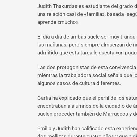
Judith Thakurdas es estudiante del grado de
una relación casi de «familia», basada -segú
aprende «mucho».
El día a día de ambas suele ser muy tranqui
las mañanas; pero siempre almuerzan de nue
admitido que esta tarea le cuesta «un poqu
Las dos protagonistas de esta convivencia 
mientras la trabajadora social señala que 
algunos casos de cultura diferentes.
Garfia ha explicado que el perfil de los est
encontraban a alumnos de la ciudad o de á
suelen proceder también de Marruecos y d
Emilia y Judith han calificado esta experie
dos mellizas durante cuatro años y que a d