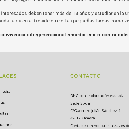
 interesados deben tener más de 18 años y estudiar en la u
udar a quien allí reside en ciertas pequeñas tareas como vi
-convivencia-intergeneracional-remedio-emilia-contra-so
LACES
CONTACTO
imedia
ONG con Implantación estatal.
ias
Sede Social
C/Guerrero Julián Sánchez, 1
ultas
49017 Zamora
aciones
Contacte con nosotros a través d