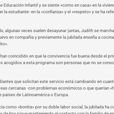
 Educación Infantil y se siente «como en casa» en la vivienda
n la estudiante- en la «confianza» y el «respeto» y se ha re
lo, algunas veces suelen desayunar juntas, Judith se marcha 
vo en compañia y previamente la jubilada enseña a cocinar a
ito».
han coincidido en que la convivencia fue buena desde el pri
los acogidos a esta programa son personas que no se conoc
udiantes que solicitan este servicio está cambiando en cuant
reas cercanas -con problemas económicos o que querían «ha
e países de Latinoamérica o Europa.
ncia como «bonita» por su doble labor social, la jubilada h
ía de hoy sigue manteniendo el contacto con la familia de 