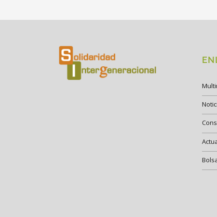
EN
Mult
Notic
Cons
Actu
Bols