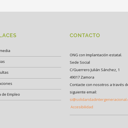
LACES
CONTACTO
imedia
ONG con Implantación estatal.
ias
Sede Social
C/Guerrero Julián Sánchez, 1
ultas
49017 Zamora
aciones
Contacte con nosotros a través d
siguiente email:
a de Empleo
si@solidaridadintergeneracional
Accesibilidad