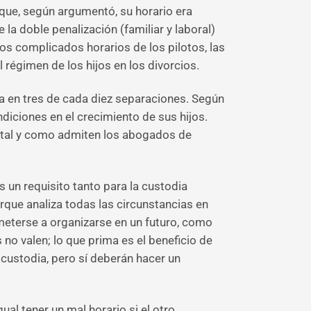
que, según argumentó, su horario era
 la doble penalización (familiar y laboral)
los complicados horarios de los pilotos, las
l régimen de los hijos en los divorcios.
a en tres de cada diez separaciones. Según
diciones en el crecimiento de sus hijos.
o, tal y como admiten los abogados de
 un requisito tanto para la custodia
rque analiza todas las circunstancias en
ometerse a organizarse en un futuro, como
 no valen; lo que prima es el beneficio de
 custodia, pero sí deberán hacer un
l tener un mal horario si el otro