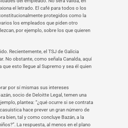
idades del empleado. No será válida, en
ona el letrado. El café para todos o los
es constitucionalmente protegidos como la
n varios los empleados que piden otro
alezcan, por ejemplo, sobre los que quieren
ido. Recientemente, el TSJ de Galicia
ar. No obstante, como señala Canalda, aquí
 que esto llegue al Supremo y sea él quien
ibrar por sí mismas sus intereses
azán, socio de Deloitte Legal, temen una
ejemplo, plantea: “¿qué ocurre si se contrata
La casuística hace prever un gran número de
Ahora bien, tal y como concluye Bazán, a la
 niños?”. La respuesta, al menos en el plano