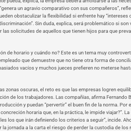
te pueda, explica, la empresa deberá amoldarse a las neces
genera un agravio comparativo con sus compañeros”, reflexi
pueden obstaculizar la flexibilidad si enfrente hay “interes
e discriminación”. Sin duda, explica, será problemático si so
 las solicitudes de aquellos que tienen hijos para que prev
ión de horario y cuándo no? Este es un tema muy controvert
 empleado que demuestre que no tiene otra forma de concili
masiados vacíos y muchos jueces prefieren no meterse hasta
 las zonas oscuras, el reto es que las empresas logren equil
ación de los trabajadores. Las compañías, afirma Fernando B
roducción y puedan “pervertir” el buen fin de la norma. Por 
concreción horaria que, en la práctica, le impide viajar?”. 
unales los que irán definiendo los criterios a seguir”, incide. 
la jornada a la carta el riesgo de perder la custodia de los