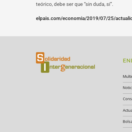
teórico, debe ser que “sin duda, sí”.
elpais.com/economia/2019/07/25/actual
EN
Mult
Notic
Cons
Actu
Bols