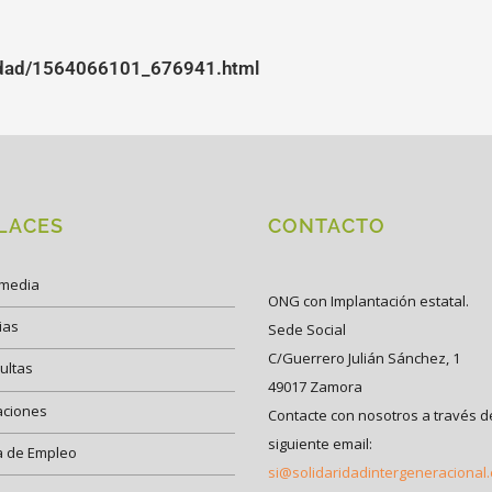
idad/1564066101_676941.html
LACES
CONTACTO
imedia
ONG con Implantación estatal.
ias
Sede Social
C/Guerrero Julián Sánchez, 1
ultas
49017 Zamora
aciones
Contacte con nosotros a través d
siguiente email:
a de Empleo
si@solidaridadintergeneracional