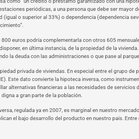
rsa como “un crédito o préstamo garantizado con una hipotec
restaciones periódicas, a una persona que debe ser mayor 
 (igual o superior al 33%) o dependencia (dependencia seve
cimiento”.
e 800 euros podría complementarla con otros 605 mensuale
isponer, en última instancia, de la propiedad de la vivienda.
ndo la deuda con las administraciones o que pase al parque
opiedad privada de viviendas. En especial entre el grupo de
E). Este dato convierte la hipoteca inversa, como instrument
llar alternativas financieras a las necesidades de servicios
 digna a gran parte de la población.
inversa, regulada ya en 2007, es marginal en nuestro mercad
ican el bajo desarrollo del producto en nuestro país. Entre 