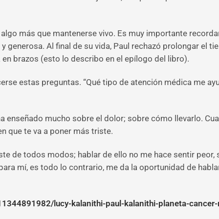
algo más que mantenerse vivo. Es muy importante recordar es
e y generosa. Al final de su vida, Paul rechazó prolongar el 
 en brazos (esto lo describo en el epílogo del libro).
erse estas preguntas. “Qué tipo de atención médica me ayud
ha enseñado mucho sobre el dolor; sobre cómo llevarlo. Cu
n que te va a poner más triste.
riste de todos modos; hablar de ello no me hace sentir peor,
a mí, es todo lo contrario, me da la oportunidad de hablar
44891982/lucy-kalanithi-paul-kalanithi-planeta-cancer-