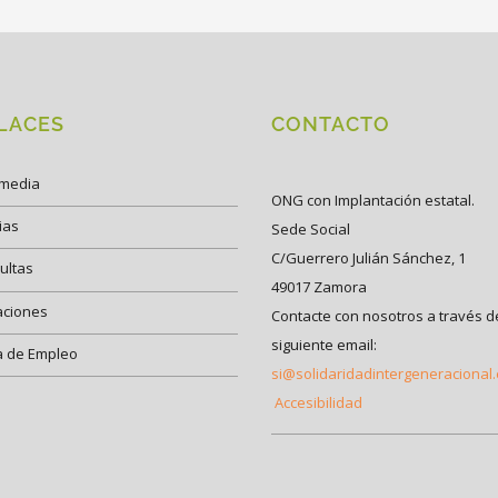
LACES
CONTACTO
imedia
ONG con Implantación estatal.
ias
Sede Social
C/Guerrero Julián Sánchez, 1
ultas
49017 Zamora
aciones
Contacte con nosotros a través d
siguiente email:
a de Empleo
si@solidaridadintergeneracional
Accesibilidad