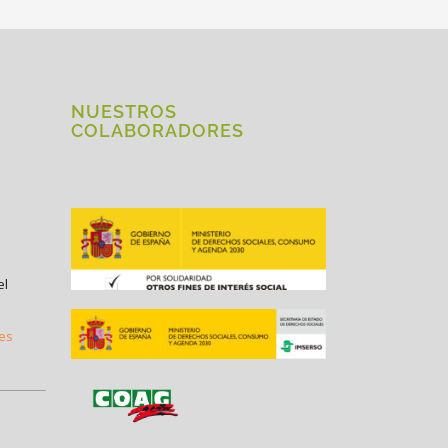
NUESTROS
COLABORADORES
el
.es