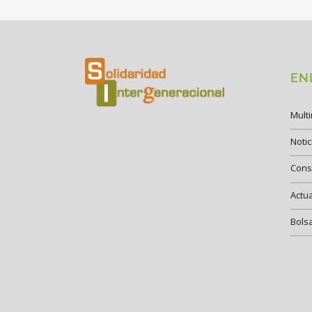
EN
Mult
Notic
Cons
Actu
Bols