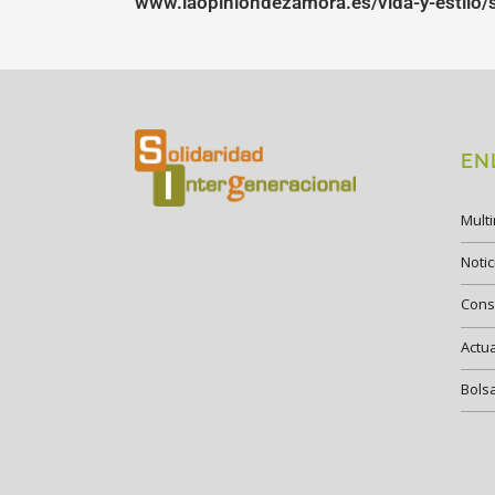
www.laopiniondezamora.es/vida-y-estilo/
EN
Mult
Notic
Cons
Actu
Bols