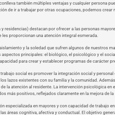
z conlleva también múltiples ventajas y cualquier persona pue
ción de ir a trabajar por otras ocupaciones, podemos crear 
 y residencias) destacan por ofrecer a las personas mayore
e les proporcionan una atención integral esmerada.
l aislamiento y la soledad que sufren algunos de nuestros m
aspectos principales: el biológico, el psicológico y el soci
capacidad para crear y establecer programas de carácter prev
 trabajo social es promover la integración social y personal 
los lazos existentes con su familia y la comunidad. Además,
de la atención al residente. La intervención psicológica en
os más positivos, reflejados claramente en la mejora de la c
ión especializada en mayores y con capacidad de trabajo en e
las áreas cognitiva, afectiva y conductual. El objetivo gener