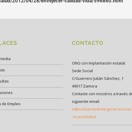
salud/2012/04/28/envejecer-calidad-vida/596860.html
LACES
CONTACTO
imedia
ONG con Implantación estatal.
ias
Sede Social
C/Guerrero Julián Sánchez, 1
ultas
49017 Zamora
aciones
Contacte con nosotros a través d
siguiente email:
a de Empleo
si@solidaridadintergeneracional
Accesibilidad