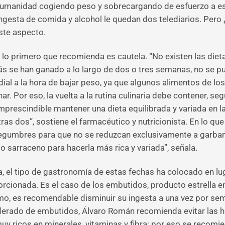
humanidad cogiendo peso y sobrecargando de esfuerzo a e
gesta de comida y alcohol le quedan dos telediarios. Pero 
este aspecto.
lo primero que recomienda es cautela. “No existen las dietas
ás se han ganado a lo largo de dos o tres semanas, no se p
dial a la hora de bajar peso, ya que algunos alimentos de l
ar. Por eso, la vuelta a la rutina culinaria debe contener, 
 imprescindible mantener una dieta equilibrada y variada en 
s dos”, sostiene el farmacéutico y nutricionista. En lo que a
legumbres para que no se reduzcan exclusivamente a garbanzo
o sarraceno para hacerla más rica y variada”, señala.
 el tipo de gastronomía de estas fechas ha colocado en lu
ionada. Es el caso de los embutidos, producto estrella en
mo, es recomendable disminuir su ingesta a una vez por s
erado de embutidos, Álvaro Román recomienda evitar las ha
uy ricos en minerales, vitaminas y fibra; por eso se recomie