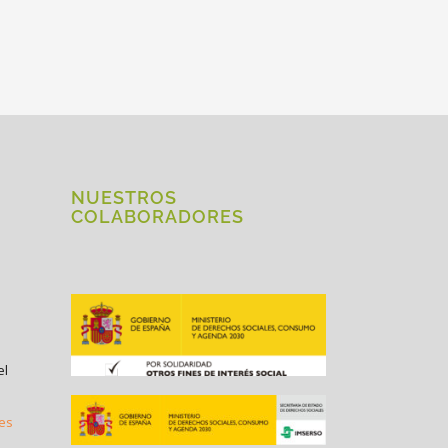
NUESTROS
COLABORADORES
el
.es