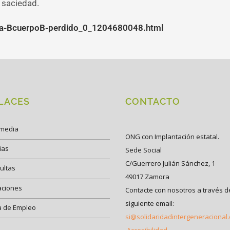
 saciedad.
usca-BcuerpoB-perdido_0_1204680048.html
LACES
CONTACTO
imedia
ONG con Implantación estatal.
ias
Sede Social
C/Guerrero Julián Sánchez, 1
ultas
49017 Zamora
aciones
Contacte con nosotros a través d
siguiente email:
a de Empleo
si@solidaridadintergeneracional
Accesibilidad