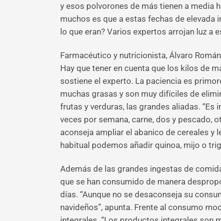
y esos polvorones de más tienen a media 
muchos es que a estas fechas de elevada in
lo que eran? Varios expertos arrojan luz a 
Farmacéutico y nutricionista, Álvaro Román 
Hay que tener en cuenta que los kilos de m
sostiene el experto. La paciencia es primor
muchas grasas y son muy difíciles de elimin
frutas y verduras, las grandes aliadas. “Es
veces por semana, carne, dos y pescado, otra
aconseja ampliar el abanico de cereales y 
habitual podemos añadir quinoa, mijo o trig
Además de las grandes ingestas de comida,
que se han consumido de manera desproporc
días. “Aunque no se desaconseja su consu
navideños”, apunta. Frente al consumo mod
integrales. “Los productos integrales son m