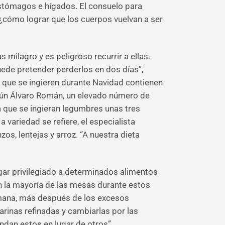
stómagos e hígados. El consuelo para
¿cómo lograr que los cuerpos vuelvan a ser
 milagro y es peligroso recurrir a ellas.
uede pretender perderlos en dos días”,
os que se ingieren durante Navidad contienen
según Álvaro Román, un elevado número de
la que se ingieran legumbres unas tres
 variedad se refiere, el especialista
s, lentejas y arroz. “A nuestra dieta
gar privilegiado a determinados alimentos
 la mayoría de las mesas durante estos
emana, más después de los excesos
rinas refinadas y cambiarlas por las
ndan estos en lugar de otros”.