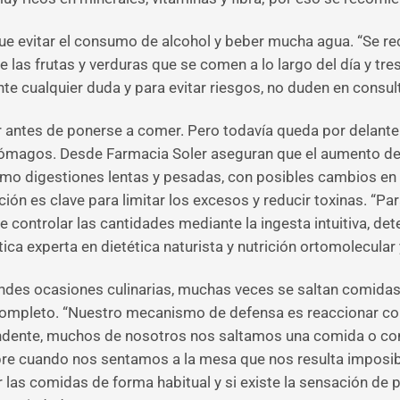
e evitar el consumo de alcohol y beber mucha agua. “Se rec
e las frutas y verduras que se comen a lo largo del día y tr
te cualquier duda y para evitar riesgos, no duden en consult
 antes de ponerse a comer. Pero todavía queda por delante 
tómagos. Desde Farmacia Soler aseguran que el aumento de 
 digestiones lentas y pesadas, con posibles cambios en el 
ción es clave para limitar los excesos y reducir toxinas. “Pa
e controlar las cantidades mediante la ingesta intuitiva, 
ica experta en dietética naturista y nutrición ortomolecula
des ocasiones culinarias, muchas veces se saltan comidas 
completo. “Nuestro mecanismo de defensa es reaccionar c
ndente, muchos de nosotros nos saltamos una comida o c
e cuando nos sentamos a la mesa que nos resulta imposible
 las comidas de forma habitual y si existe la sensación de 