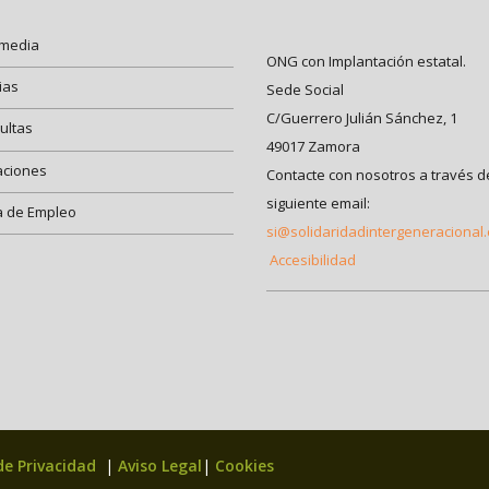
imedia
ONG con Implantación estatal.
ias
Sede Social
C/Guerrero Julián Sánchez, 1
ultas
49017 Zamora
aciones
Contacte con nosotros a través d
siguiente email:
a de Empleo
si@solidaridadintergeneracional
Accesibilidad
 de Privacidad
|
Aviso Legal
|
Cookies