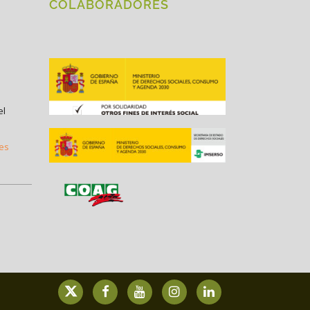
COLABORADORES
el
.es