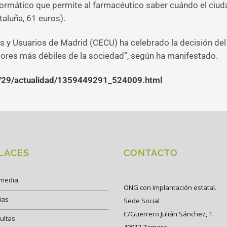
informático que permite al farmacéutico saber cuándo el ciu
taluña, 61 euros).
y Usuarios de Madrid (CECU) ha celebrado la decisión del 
sectores más débiles de la sociedad”, según ha manifestado.
01/29/actualidad/1359449291_524009.html
LACES
CONTACTO
imedia
ONG con Implantación estatal.
ias
Sede Social
C/Guerrero Julián Sánchez, 1
ultas
49017 Zamora