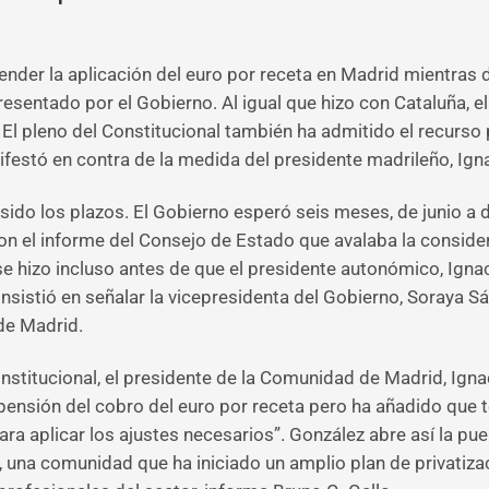
ender la aplicación del euro por receta en Madrid mientras 
presentado por el Gobierno. Al igual que hizo con Cataluña, e
a. El pleno del Constitucional también ha admitido el recur
ifestó en contra de la medida del presidente madrileño, Ign
sido los plazos. El Gobierno esperó seis meses, de junio a d
on el informe del Consejo de Estado que avalaba la consider
se hizo incluso antes de que el presidente autonómico, Igna
insistió en señalar la vicepresidenta del Gobierno, Soraya 
de Madrid.
onstitucional, el presidente de la Comunidad de Madrid, Ign
ensión del cobro del euro por receta pero ha añadido que te
a aplicar los ajustes necesarios”. González abre así la pue
 una comunidad que ha iniciado un amplio plan de privatizac