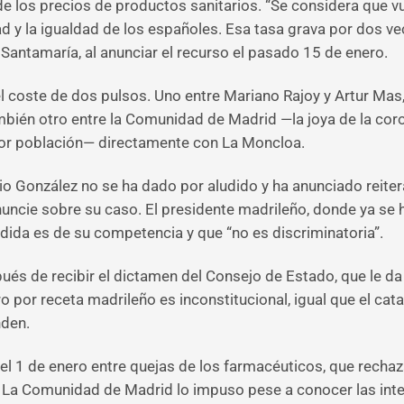
de los precios de productos sanitarios. “Se considera que vu
dad y la igualdad de los españoles. Esa tasa grava por dos 
e Santamaría, al anunciar el recurso el pasado 15 de enero.
el coste de dos pulsos. Uno entre Mariano Rajoy y Artur Mas
mbién otro entre la Comunidad de Madrid —la joya de la cor
or población— directamente con La Moncloa.
io González no se ha dado por aludido y ha anunciado reite
ronuncie sobre su caso. El presidente madrileño, donde ya se
ida es de su competencia y que “no es discriminatoria”.
pués de recibir el dictamen del Consejo de Estado, que le da
ro por receta madrileño es inconstitucional, igual que el c
nden.
 el 1 de enero entre quejas de los farmacéuticos, que recha
 La Comunidad de Madrid lo impuso pese a conocer las intenc