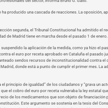
rofesionales del sector, informa Bruno G. Gallo.
 se ha producido una cascada de reacciones. La oposición, ap
sección segunda, el Tribunal Constitucional ha admitido el r
dad de Madrid tiene en marcha desde el pasado 1 de enero.
a suspendido la aplicación de la medida, como ya hizo el pa
ontra el euro por receta aprobado en Cataluña el pasado ju
planteado sendos recursos de inconstitucionalidad contra e
 Madrid, donde está a punto de cumplir el primer mes. La a
a el principio de igualdad” de los ciudadanos y “grava un ac
e el cobro del euro por receta vulneraba la ley estatal que
 precio de los medicamentos que son objeto de financiación 
Constitución. Este argumento se sostenía en la tesis del C