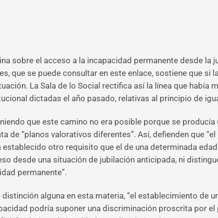
rina sobre el acceso a la incapacidad permanente desde la j
, que se puede consultar en este enlace, sostiene que si l
tuación. La Sala de lo Social rectifica así la línea que habí
ucional dictadas el año pasado, relativas al principio de ig
niendo que este camino no era posible porque se producía 
a de “planos valorativos diferentes”. Así, defienden que “el l
a establecido otro requisito que el de una determinada edad
so desde una situación de jubilación anticipada, ni disting
acidad permanente”.
ce distinción alguna en esta materia, “el establecimiento de 
pacidad podría suponer una discriminación proscrita por el p