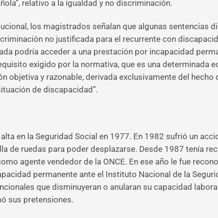
ola”, relativo a la igualdad y no discriminación.
tucional, los magistrados señalan que algunas sentencias di
iminación no justificada para el recurrente con discapacid
ipada podría acceder a una prestación por incapacidad perm
equisito exigido por la normativa, que es una determinada e
ación objetiva y razonable, derivada exclusivamente del hecho
situación de discapacidad”.
alta en la Seguridad Social en 1977. En 1982 sufrió un accid
illa de ruedas para poder desplazarse. Desde 1987 tenía re
mo agente vendedor de la ONCE. En ese año le fue reconoc
apacidad permanente ante el Instituto Nacional de la Seguri
ncionales que disminuyeran o anularan su capacidad laboral
ó sus pretensiones.