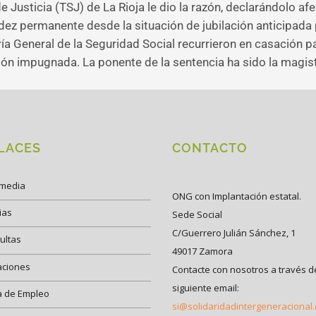
 Justicia (TSJ) de La Rioja le dio la razón, declarándolo afe
idez permanente desde la situación de jubilación anticipada
ía General de la Seguridad Social recurrieron en casación par
ión impugnada. La ponente de la sentencia ha sido la magi
LACES
CONTACTO
imedia
ONG con Implantación estatal.
ias
Sede Social
C/Guerrero Julián Sánchez, 1
ultas
49017 Zamora
aciones
Contacte con nosotros a través d
siguiente email:
a de Empleo
si@solidaridadintergeneracional