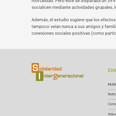
mortalidad. Pero este se disparaba un 39% m
socialicen mediante actividades grupales, l
Además, el estudio sugiere que los efecto
tampoco veían nunca a sus amigos y famili
conexiones sociales positivas (como partic
EN
Mult
Notic
Cons
Actu