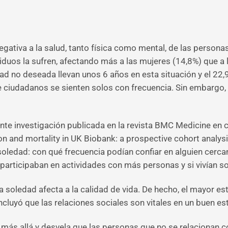
tiva a la salud, tanto física como mental, de las personas y
ividuos la sufren, afectando más a las mujeres (14,8%) que a
 no deseada llevan unos 6 años en esta situación y el 22,9%
e ciudadanos se sienten solos con frecuencia. Sin embargo,
nte investigación publicada en la revista BMC Medicine en c
n and mortality in UK Biobank: a prospective cohort analysis)
 soledad: con qué frecuencia podían confiar en alguien cerca
 participaban en actividades con más personas y si vivían so
 soledad afecta a la calidad de vida. De hecho, el mayor estu
ncluyó que las relaciones sociales son vitales en un buen e
 más allá y desvela que las personas que no se relacionan 