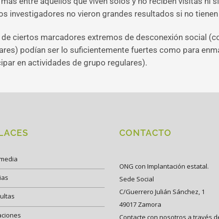
ás entre aquellos que viven solos y no reciben visitas ni s
os investigadores no vieron grandes resultados si no tienen
s de ciertos marcadores extremos de desconexión social (co
ares) podían ser lo suficientemente fuertes como para enma
ipar en actividades de grupo regulares).
LACES
CONTACTO
imedia
ONG con Implantación estatal.
ias
Sede Social
C/Guerrero Julián Sánchez, 1
ultas
49017 Zamora
aciones
Contacte con nosotros a través d