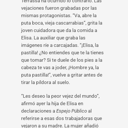
Terrassa ha ocurrido lo contrario. Las
vejaciones fueron grabadas por las
mismas protagonistas. “Va, abre la
puta boca, vieja cascarrabias”, grita la
joven cuidadora que da la comida a
Elisa. La auxiliar que graba las
imágenes ríe a carcajadas. “¡Elisa, la
pastilla! ¿No entiendes que te la tienes
que tomar? Si te duele de los pies a la
cabeza te vas a joder, ¡Hombre ya, la
puta pastilla!”, vuelve a gritar antes de
tirar la píldora al suelo.
“Les deseo la peor vejez del mundo”,
afirmó ayer la hija de Elisa en
declaraciones a
Espejo Público
al
referirse a esas dos trabajadoras que
vejaron a su madre. La mujer añadió