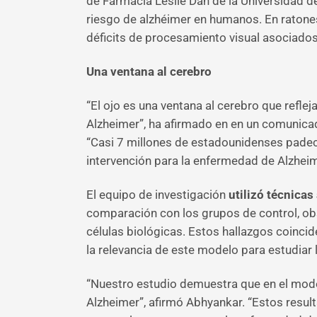
de Farmacia Leslie Dan de la Universidad d
riesgo de alzhéimer en humanos. En ratones a
déficits de procesamiento visual asociados
Una ventana al cerebro
“El ojo es una ventana al cerebro que ref
Alzheimer”, ha afirmado en en un comunica
“Casi 7 millones de estadounidenses padecen
intervención para la enfermedad de Alzheimer
El equipo de investigación
utilizó técnicas
comparación con los grupos de control, obser
células biológicas. Estos hallazgos coincid
la relevancia de este modelo para estudia
“Nuestro estudio demuestra que en el model
Alzheimer”, afirmó Abhyankar. “Estos resu