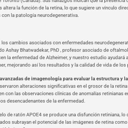
e Toronto (Canadá). Sus hallazgos indican que la presencia 
ltera la función de la retina, lo que sugiere un vínculo dire
 con la patología neurodegenerativa.
leja los cambios asociados con enfermedades neurodegener
do Ashay Bhatwadekar, PhD , profesor asociado de oftalmolo
 la enfermedad de Alzheimer, y nuestro estudio ayudará a fa
, mejorando así los resultados y la calidad de vida de los p
 avanzadas de imagenología para evaluar la estructura y la 
varon alteraciones significativas en el grosor de la retina y
en con las observaciones clínicas de anomalías retinianas e
r los desencadenantes de la enfermedad.
o de ratón APOE4 se produce una disfunción retiniana, lo q
ltados subrayan el potencial de las imágenes de retina com