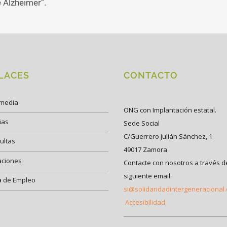
 Alzheimer”.
LACES
CONTACTO
imedia
ONG con Implantación estatal.
ias
Sede Social
C/Guerrero Julián Sánchez, 1
ultas
49017 Zamora
aciones
Contacte con nosotros a través d
siguiente email:
a de Empleo
si@solidaridadintergeneracional
Accesibilidad