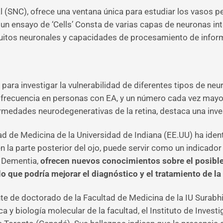
ral (SNC), ofrece una ventana única para estudiar los vasos
n ensayo de ‘Cells’ Consta de varias capas de neuronas int
uitos neuronales y capacidades de procesamiento de infor
 para investigar la vulnerabilidad de diferentes tipos de n
n frecuencia en personas con EA, y un número cada vez may
fermedades neurodegenerativas de la retina, destaca una inves
ltad de Medicina de la Universidad de Indiana (EE.UU) ha id
luz en la parte posterior del ojo, puede servir como un indic
& Dementia,
ofrecen nuevos conocimientos sobre el posible
o que podría mejorar el diagnóstico y el tratamiento de 
ante de doctorado de la Facultad de Medicina de la IU Surabh
y biología molecular de la facultad, el Instituto de Investi