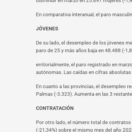
disminuir en marzo en 25.897 mujeres (-1,
En comparativa interanual, el paro masculi
JÓVENES
De su lado, el desempleo de los jóvenes m
paro de 25 y más años baja en 48.488 (-1,
erritorialmente, el paro registrado en mar
autónomas. Las caídas en cifras absolutas 
En cuanto a las provincias, el desempleo r
Palmas (-3.323). Aumenta en las 3 restant
CONTRATACIÓN
Por otro lado, el número total de contrato
(-21,34%) sobre el mismo mes del año 2022