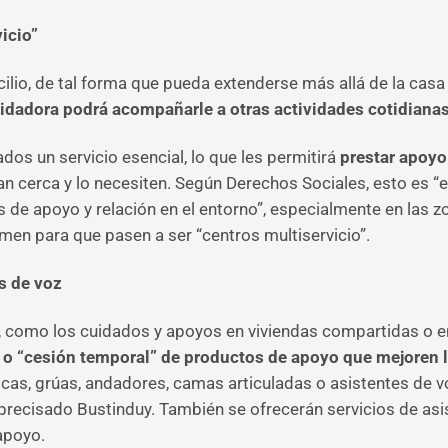
vicio”
cilio, de tal forma que pueda extenderse más allá de la casa
idadora podrá acompañarle a otras actividades cotidiana
os un servicio esencial, lo que les permitirá
prestar apoyo
an cerca y lo necesiten. Según Derechos Sociales, esto es “
 de apoyo y relación en el entorno”, especialmente en las zo
imen para que pasen a ser “centros multiservicio”.
s de voz
o, como los cuidados y apoyos en viviendas compartidas o e
 o “cesión temporal” de productos de apoyo que mejoren
icas, grúas, andadores, camas articuladas o asistentes de 
a precisado Bustinduy. También se ofrecerán servicios de asi
apoyo.