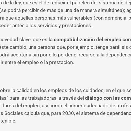
os de la ley, que es el de reducir el papeleo del sistema de 
se podrá percibir de más de una de manera simultánea); agili
ara que aquellas personas más vulnerables (con demencia, 
eder antes a los servicios y prestaciones.
 novedad clave, que es
la compatibilización del empleo con 
este cambio, una persona que, por ejemplo, tenga parálisis c
podrá aceptarla sin por ello perder el recurso a la dependen
ir entre el empleo o la prestación.
obre la calidad en los empleos de los cuidados, en el que s
das” para las trabajadoras, a través del
diálogo con las co
tándares del empleo, así como el número adecuado de profesio
os Sociales calcula que, para 2030, el sistema de dependen
tenible.