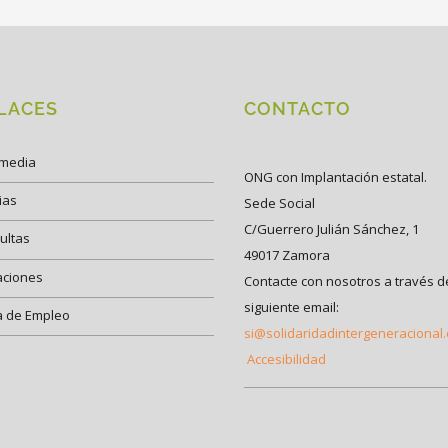
LACES
CONTACTO
imedia
ONG con Implantación estatal.
ias
Sede Social
C/Guerrero Julián Sánchez, 1
ultas
49017 Zamora
aciones
Contacte con nosotros a través d
siguiente email:
a de Empleo
si@solidaridadintergeneracional
Accesibilidad