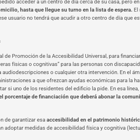
edido acceder a un centro de día cerca de su casa, pero en e
micilio, hasta que llegue su turno en la lista de espera.
El
ese usuario no tendrá que acudir a otro centro de día que e
s
tal de Promoción de la Accesibilidad Universal, para financia
reras físicas o cognitivas” para las personas con discapaci
a audiodescripciones o cualquier otra intervención. En el ámb
inistraciones a que ofrezcan ayudas económicas para la habi
 si uno de los residentes del edificio la pide. En esa línea, 
 el porcentaje de financiación que deberá abonar la comu
ón de garantizar esa
accesibilidad en el patrimonio históric
adoptar medidas de accesibilidad física y cognitiva (lectu