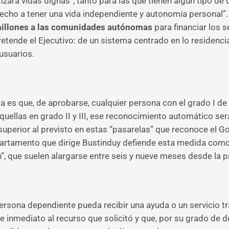
izará vidas dignas”, tanto para las que tienen algún tipo d
cho a tener una vida independiente y autonomía personal”. 
illones a las comunidades autónomas
para financiar los s
etende el Ejecutivo: de un sistema centrado en lo residencia
usuarios.
 es que, de aprobarse, cualquier persona con el grado I de
uellas en grado II y III, ese reconocimiento automático será
uperior al previsto en estas “pasarelas” que reconoce el G
artamento que dirige Bustinduy defiende esta medida como c
ón”, que suelen alargarse entre seis y nueve meses desde la p
persona dependiente pueda recibir una ayuda o un servicio t
 inmediato al recurso que solicitó y que, por su grado de d