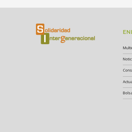
EN
Mult
Notic
Cons
Actu
Bols