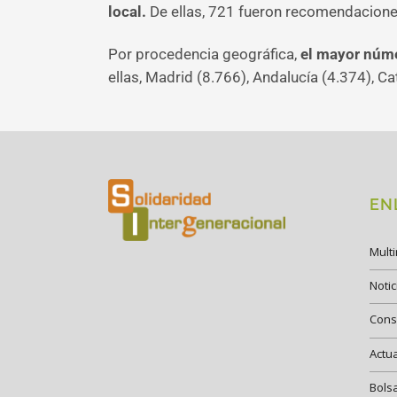
local.
De ellas, 721 fueron recomendaciones
Por procedencia geográfica,
el mayor núme
ellas, Madrid (8.766), Andalucía (4.374), Ca
EN
Mult
Notic
Cons
Actu
Bols