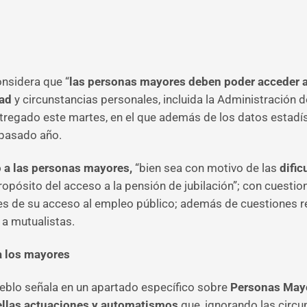
onsidera que “
las personas mayores deben poder acceder a
dad
y circunstancias personales, incluida la Administración de
tregado este martes, en el que además de los datos estadí
l pasado año.
 a las personas mayores,
“bien sea con motivo de las
dific
propósito del acceso a la pensión de jubilación”; con cuestio
des de su acceso al empleo público; además de cuestiones r
 a mutualistas.
ra los mayores
ueblo señala en un apartado específico sobre
Personas Mayo
ellas actuaciones y automatismos
que, ignorando las circ