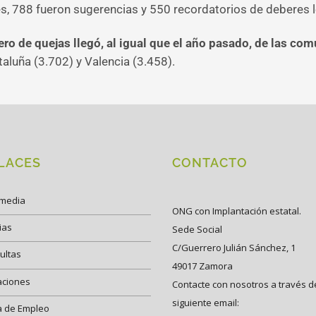
, 788 fueron sugerencias y 550 recordatorios de deberes l
ro de quejas llegó, al igual que el año pasado, de las 
taluña (3.702) y Valencia (3.458).
LACES
CONTACTO
imedia
ONG con Implantación estatal.
ias
Sede Social
C/Guerrero Julián Sánchez, 1
ultas
49017 Zamora
aciones
Contacte con nosotros a través d
siguiente email:
a de Empleo