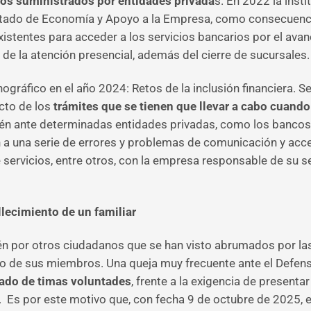
ios suministrados por entidades privada
s. En 2022 la insti
Estado de Economía y Apoyo a la Empresa, como consecuenc
xistentes para acceder a los servicios bancarios
por el avan
de la atención presencial, además del cierre de sucursales.
gráfico en el año 2024: Retos de la inclusión financiera. S
cto de los
trámites que se tienen que llevar a cabo cuando 
ién ante determinadas entidades privadas, como los bancos
n a una serie de errores y problemas de comunicación y acce
 servicios, entre otros, con la empresa responsable de su s
llecimiento de un familiar
n por otros ciudadanos que se han visto abrumados por las
e uno de sus miembros. Una queja muy frecuente ante el Defen
cado de timas voluntades
, frente a la exigencia de presentar
. Es por este motivo que, con fecha 9 de octubre de 2025, 