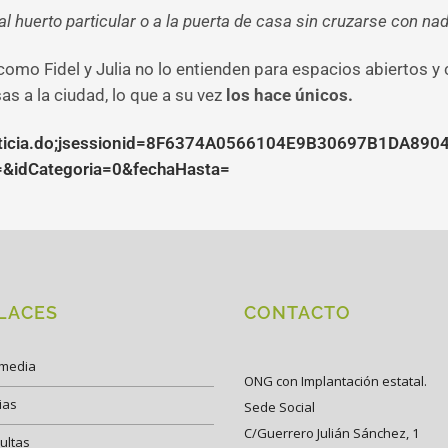
al huerto particular o a la puerta de casa sin cruzarse con nad
como Fidel y Julia no lo entienden para espacios abiertos 
as a la ciudad, lo que a su vez
los hace únicos.
nNoticia.do;jsessionid=8F6374A0566104E9B30697B1DA890
=&idCategoria=0&fechaHasta=
LACES
CONTACTO
imedia
ONG con Implantación estatal.
ias
Sede Social
C/Guerrero Julián Sánchez, 1
ultas