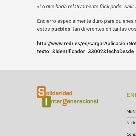
«Lo que haría relativamente fácil poder salir 
Encierro especialmente duro para quienes 
estos
pueblos
, tan diferentes en tantas cos
http://www.redr.es/es/cargarAplicacio
texto=&identificador=33002&fechaDesde
EN
Mult
Notic
Cons