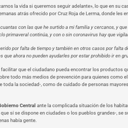
nos la vida si queremos seguir adelante», lo que en su cas
semanas atrás ofrecido por Cruz Roja de Lerma, donde les en
cuantas con las que he surtido a mi familia y cercanos, y que
clo primaveral continúa, y con o sin coronavirus hay que vigil
rido por falta de tiempo y también en otros casos por falta 
es que ahora no pueden ayudarles por estar prohibido ir en gru
r facilitar que el ciudadano pueda encontrar los productos q
sobre todo más medios de prevención para quienes como ella
tece toda la sociedad-, como de cuidado de personas mayore
Gobierno Central
ante la complicada situación de los habit
os que sí se dispone en ciudades o los pueblos grandes-, se
enas había gente.