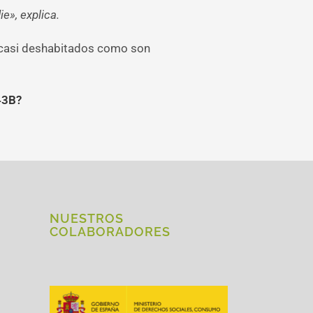
ie», explica.
y casi deshabitados como son
43B?
NUESTROS
COLABORADORES