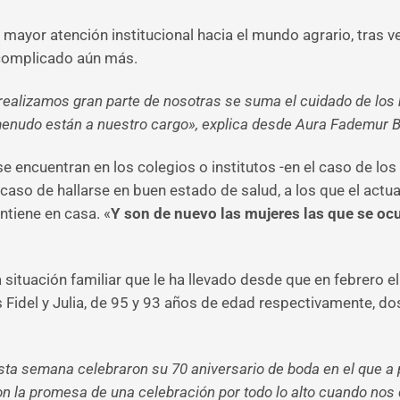
mayor atención institucional hacia el mundo agrario, tras ve
a complicado aún más.
 realizamos gran parte de nosotras se suma el cuidado de lo
menudo están a nuestro cargo», explica desde Aura Fademur Bu
 encuentran en los colegios o institutos -en el caso de los
caso de hallarse en buen estado de salud, a los que el actua
tiene en casa. «
Y son de nuevo las mujeres las que se oc
 situación familiar que le ha llevado desde que en febrero 
 Fidel y Julia, de 95 y 93 años de edad respectivamente, do
sta semana celebraron su 70 aniversario de boda en el que a p
con la promesa de una celebración por todo lo alto cuando nos