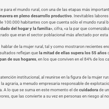
e para el mundo rural, con una de las etapas más importan
mavera en pleno desarrollo productivo
. Inevitables labores
de 100.000 habitantes con que cuenta sólo el mundo rural b
ado del hogar y la familia
», cifra, «a la par que comenzáb
trado que eran el sector poblacional más afectado por est
hablar de la mujer rural, tal y como mostraron recientes en
esultados reflejan que
la mitad de ellas supera los 55 años
d
upan de sus hogares
, en los que conviven en el 84% de los 
nción institucional, al reunirse en la figura de la mujer rur
la agraria, a menudo empresaria responsable de explotacio
. A lo que se suma en este momento el de
cuidadora
de un
yores, que las convierte a su vez en personas en riesgo al 