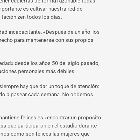
 tener cubiertas de forma razonable todas
portante es cultivar nuestra red de
itación zen todos los días.
edad incapacitante. «Después de un año, los
tá hecho para mantenerse con sus propios
edad» desde los años 50 del siglo pasado,
laciones personales más débiles.
iempre hay que dar un toque de atención:
liendo a pasear cada semana. No podemos
antiene felices es «encontrar un propósito
sa que participaron en el estudio durante
emos cómo son felices las mujeres que