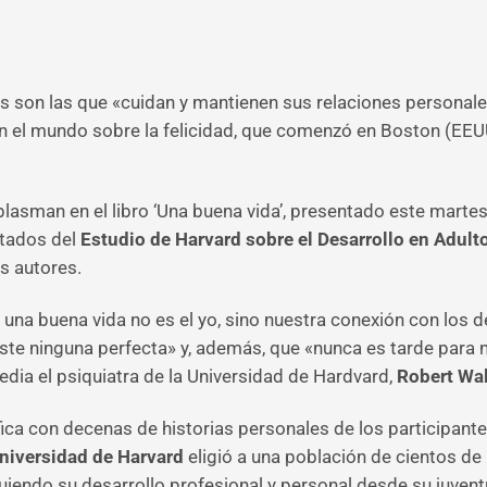
s son las que «cuidan y mantienen sus relaciones personale
en el mundo sobre la felicidad, que comenzó en Boston (EE
lasman en el libro ‘Una buena vida’, presentado este martes
ltados del
Estudio de Harvard
sobre el Desarrollo en Adult
s autores.
e una buena vida no es el yo, sino nuestra conexión con los
iste ninguna perfecta» y, además, que «nunca es tarde para 
edia el psiquiatra de la Universidad de Hardvard,
Robert Wa
ica con decenas de historias personales de los participante
niversidad de Harvard
eligió a una población de cientos de
guiendo su desarrollo profesional y personal desde su juven