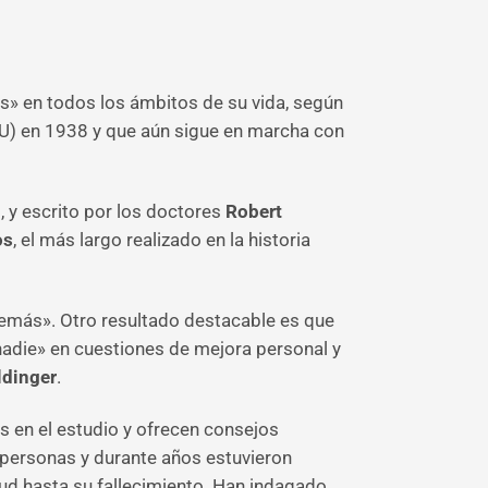
s» en todos los ámbitos de su vida, según
UU) en 1938 y que aún sigue en marcha con
, y escrito por los doctores
Robert
os
, el más largo realizado en la historia
 demás». Otro resultado destacable es que
nadie» en cuestiones de mejora personal y
ldinger
.
s en el estudio y ofrecen consejos
 personas y durante años estuvieron
tud hasta su fallecimiento. Han indagado