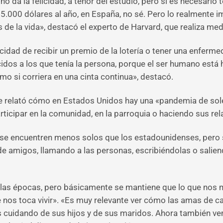
no da la felicidad, a tenor del estudio, pero sí es necesario
.000 dólares al año, en España, no sé. Pero lo realmente im
de la vida», destacó el experto de Harvard, que realiza med
icidad de recibir un premio de la lotería o tener una enferm
ecidos a los que tenía la persona, porque el ser humano es
omo si corriera en una cinta continua», destacó.
nse relató cómo en Estados Unidos hay una «pandemia de sol
ticipar en la comunidad, en la parroquia o haciendo sus re
se encuentren menos solos que los estadounidenses, pero s
 y de amigos, llamando a las personas, escribiéndolas o sa
 las épocas, pero básicamente se mantiene que lo que nos m
 nos toca vivir». «Es muy relevante ver cómo las amas de ca
s cuidando de sus hijos y de sus maridos. Ahora también v