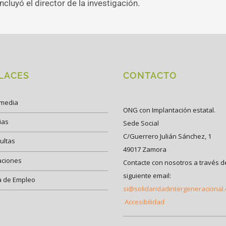
cluyó el director de la investigación.
LACES
CONTACTO
imedia
ONG con Implantación estatal.
ias
Sede Social
C/Guerrero Julián Sánchez, 1
ultas
49017 Zamora
aciones
Contacte con nosotros a través d
siguiente email:
a de Empleo
si@solidaridadintergeneracional
Accesibilidad