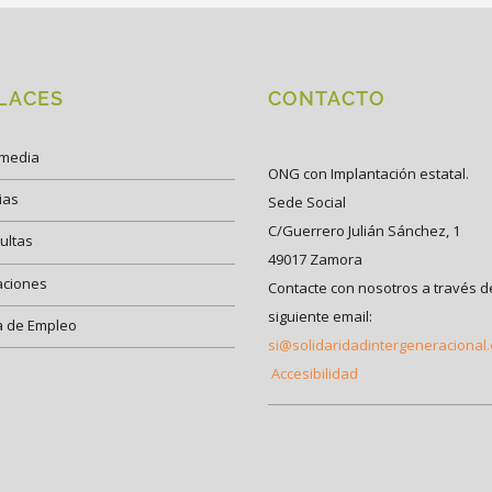
LACES
CONTACTO
imedia
ONG con Implantación estatal.
ias
Sede Social
C/Guerrero Julián Sánchez, 1
ultas
49017 Zamora
aciones
Contacte con nosotros a través d
siguiente email:
a de Empleo
si@solidaridadintergeneracional
Accesibilidad