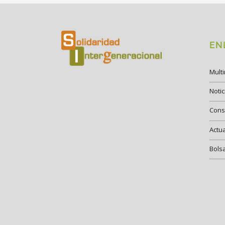
EN
Mult
Notic
Cons
Actu
Bols