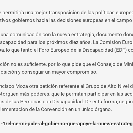
 permitiría una mejor transposición de las políticas europeas
ivos gobiernos hacia las decisiones europeas en el campo 
 una comunicación con la nueva estrategia, documento dond
discapacidad para los próximos diez años. La Comisión Eur
a, lo que tanto el Foro Europeo de la Discapacidad (EDF) 
ión no es suficiente, por lo que pide que el Consejo de Min
nsposición y conseguir un mayor compromiso.
rancisco Moza otra petición referente al Grupo de Alto Nive
otorguen más poderes, que le permitan participar en las acc
s de las Personas con Discapacidad. De esta forma, según e
lementación de la Convención en un único órgano.
-1/el-cermi-pide-al-gobierno-que-apoye-la-nueva-estrateg