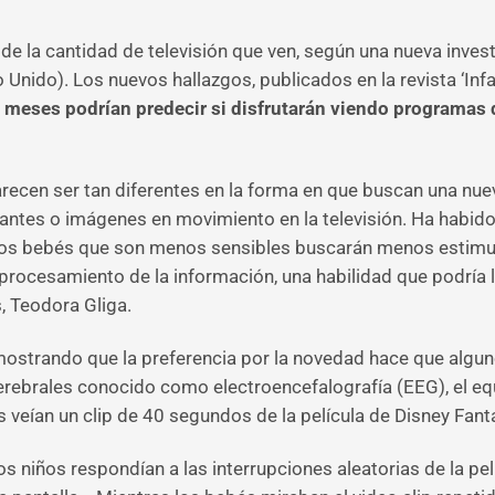
 de la cantidad de televisión que ven, según una nueva inves
 Unido). Los nuevos hallazgos, publicados en la revista ‘In
 meses podrían predecir si disfrutarán viendo programas 
ecen ser tan diferentes en la forma en que buscan una nuev
llantes o imágenes en movimiento en la televisión. Ha habido
 los bebés que son menos sensibles buscarán menos estimul
rocesamiento de la información, una habilidad que podría 
, Teodora Gliga.
 mostrando que la preferencia por la novedad hace que alg
ebrales conocido como electroencefalografía (EEG), el equi
veían un clip de 40 segundos de la película de Disney Fanta
 niños respondían a las interrupciones aleatorias de la pel