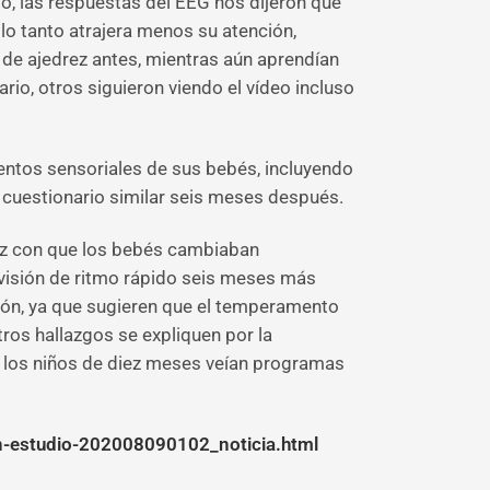
o, las respuestas del EEG nos dijeron que
o tanto atrajera menos su atención,
de ajedrez antes, mientras aún aprendían
rio, otros siguieron viendo el vídeo incluso
entos sensoriales de sus bebés, incluyendo
o cuestionario similar seis meses después.
dez con que los bebés cambiaban
levisión de ritmo rápido seis meses más
sión, ya que sugieren que el temperamento
tros hallazgos se expliquen por la
e los niños de diez meses veían programas
un-estudio-202008090102_noticia.html