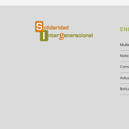
EN
Mult
Notic
Cons
Actu
Bols