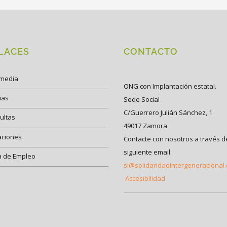
LACES
CONTACTO
imedia
ONG con Implantación estatal.
ias
Sede Social
C/Guerrero Julián Sánchez, 1
ultas
49017 Zamora
aciones
Contacte con nosotros a través d
siguiente email:
a de Empleo
si@solidaridadintergeneracional
Accesibilidad