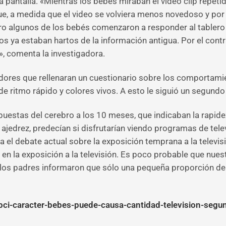
pantalla. «Mientras los bebés miraban el video clip repetid
, a medida que el video se volviera menos novedoso y por l
ro algunos de los bebés comenzaron a responder al tablero 
os ya estaban hartos de la información antigua. Por el contra
, comenta la investigadora.
adores que rellenaran un cuestionario sobre los comportami
de ritmo rápido y colores vivos. A esto le siguió un segund
spuestas del cerebro a los 10 meses, que indicaban la rapi
e ajedrez, predecían si disfrutarían viendo programas de te
a el debate actual sobre la exposición temprana a la televi
 en la exposición a la televisión. Es poco probable que nues
ue los padres informaron que sólo una pequeña proporción d
abci-caracter-bebes-puede-causa-cantidad-television-seg