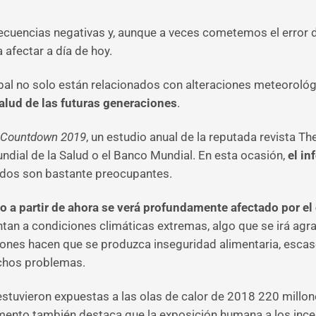
secuencias negativas y, aunque a veces cometemos el error 
afectar a día de hoy.
al no solo están relacionados con alteraciones meteorológi
salud de las futuras generaciones
.
 Countdown 2019
, un estudio anual de la reputada revista 
Mundial de la Salud o el Banco Mundial. En esta ocasión,
el in
tados son bastante preocupantes.
o a partir de ahora se verá profundamente afectado por e
tan a condiciones climáticas extremas, algo que se irá agra
diciones hacen que se produzca inseguridad alimentaria, esc
chos problemas.
estuvieron expuestas a las olas de calor de 2018 220 mil
cumento también destaca que la exposición humana a los inc