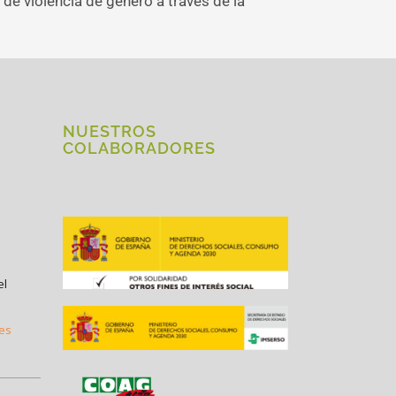
e violencia de género a través de la
NUESTROS
COLABORADORES
el
.es