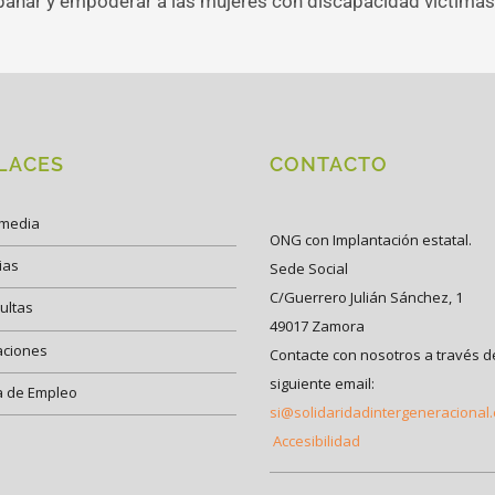
ñar y empoderar a las mujeres con discapacidad víctimas d
LACES
CONTACTO
imedia
ONG con Implantación estatal.
ias
Sede Social
C/Guerrero Julián Sánchez, 1
ultas
49017 Zamora
aciones
Contacte con nosotros a través d
siguiente email:
a de Empleo
si@solidaridadintergeneracional
Accesibilidad