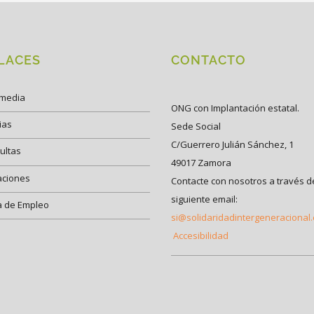
LACES
CONTACTO
imedia
ONG con Implantación estatal.
ias
Sede Social
C/Guerrero Julián Sánchez, 1
ultas
49017 Zamora
aciones
Contacte con nosotros a través d
siguiente email:
a de Empleo
si@solidaridadintergeneracional
Accesibilidad