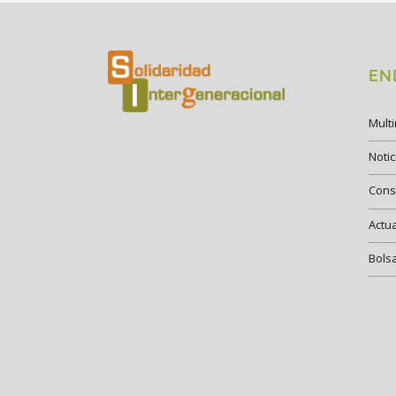
EN
Mult
Notic
Cons
Actu
Bols