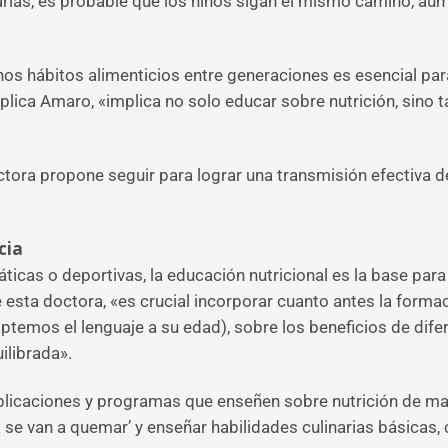
arias, es probable que los niños sigan el mismo camino, a
 hábitos alimenticios entre generaciones es esencial para 
explica Amaro, «implica no solo educar sobre nutrición, sino
tora propone seguir para lograr una transmisión efectiva d
cia
cas o deportivas, la educación nutricional es la base para
re esta doctora, «es crucial incorporar cuanto antes la form
ptemos el lenguaje a su edad), sobre los beneficios de dife
ilibrada».
aplicaciones y programas que enseñen sobre nutrición de man
na se van a quemar’ y enseñar habilidades culinarias básica