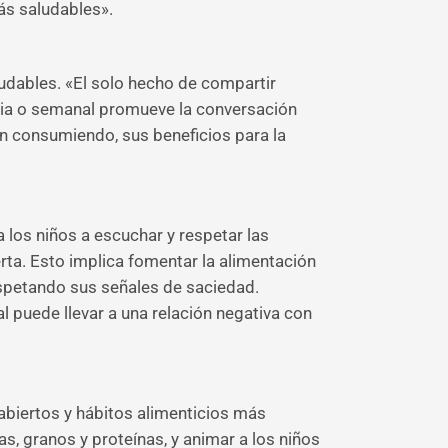
ás saludables».
ludables. «El solo hecho de compartir
aria o semanal promueve la conversación
n consumiendo, sus beneficios para la
a los niños a escuchar y respetar las
erta. Esto implica fomentar la alimentación
espetando sus señales de saciedad.
al puede llevar a una relación negativa con
abiertos y hábitos alimenticios más
s, granos y proteínas, y animar a los niños