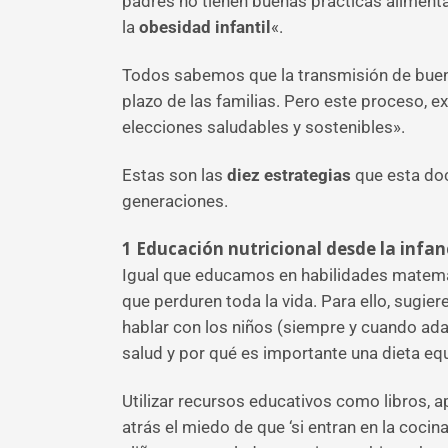
padres no tienen buenas prácticas aliment
la
obesidad infantil
«.
Todos sabemos que la transmisión de buenos
plazo de las familias. Pero este proceso, 
elecciones saludables y sostenibles».
Estas son las
diez estrategias
que esta doc
generaciones.
1
Educación nutricional desde la infan
Igual que educamos en habilidades matemáti
que perduren toda la vida. Para ello, sugie
hablar con los niños (siempre y cuando ada
salud y por qué es importante una dieta equ
Utilizar recursos educativos como libros, 
atrás el miedo de que ‘si entran en la coci