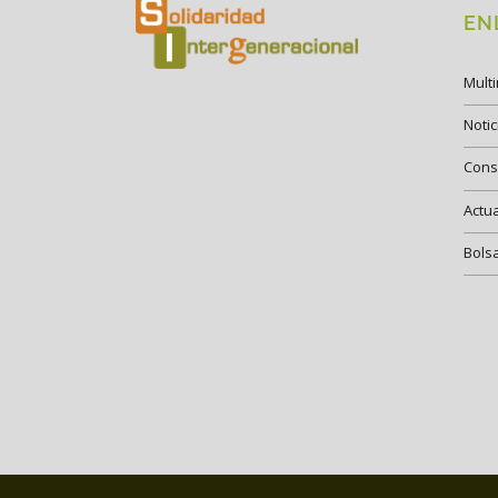
EN
Mult
Notic
Cons
Actu
Bols