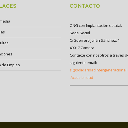
LACES
CONTACTO
imedia
ONG con Implantación estatal.
ias
Sede Social
C/Guerrero Julián Sánchez, 1
ultas
49017 Zamora
aciones
Contacte con nosotros a través d
siguiente email:
a de Empleo
si@solidaridadintergeneracional
Accesibilidad