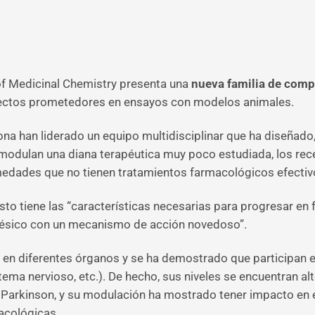
 of Medicinal Chemistry presenta una
nueva familia de comp
ectos prometedores en ensayos con modelos animales.
na han liderado un equipo multidisciplinar que ha diseñado,
dulan una diana terapéutica muy poco estudiada, los recep
edades que no tienen tratamientos farmacológicos efectiv
to tiene las “características necesarias para progresar en 
lgésico con un mecanismo de acción novedoso”.
n en diferentes órganos y se ha demostrado que participan e
stema nervioso, etc.). De hecho, sus niveles se encuentran 
Parkinson, y su modulación ha mostrado tener impacto en el
acológicas.