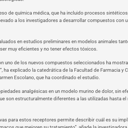
ceso de química médica, que ha incluido procesos sintéticos
levado a los investigadores a desarrollar compuestos con un
aluados en estudios preliminares en modelos animales ta
ser muy eficientes y no tener efectos tóxicos.
on uno de los nuevos compuestos seleccionados ha mostrad
ha explicado la catedrática de la Facultad de Farmacia y C
Carmen Escolano, que ha coordinado el estudio.
edades analgésicas en un modelo murino de dolor, sin efec
ue son estructuralmente diferentes a las utilizadas hasta 
ivas para estos receptores permite describir cuál es su i
rmacos que mejoren su tratamiento”, añade la investigadora