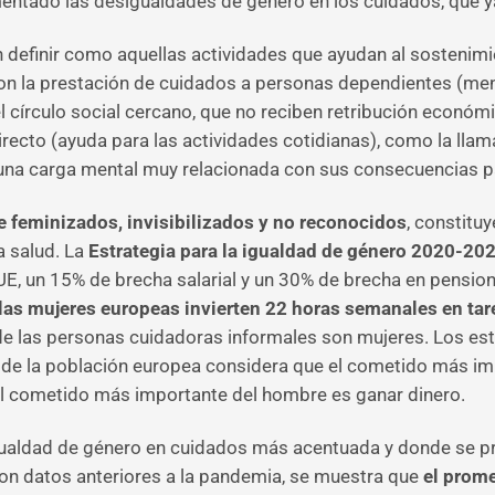
mentado las desigualdades de género en los cuidados, que 
 definir como aquellas actividades que ayudan al sostenimi
son la prestación de cuidados a personas dependientes (m
l círculo social cercano, que no reciben retribución económi
ecto (ayuda para las actividades cotidianas), como la llam
 una carga mental muy relacionada con sus consecuencias pa
 feminizados, invisibilizados y no reconocidos
, constitu
a salud. La
Estrategia para la igualdad de género 2020-20
E, un 15% de brecha salarial y un 30% de brecha en pensio
las mujeres europeas invierten 22 horas semanales en ta
 de las personas cuidadoras informales son mujeres. Los es
 de la población europea considera que el cometido más imp
 el cometido más importante del hombre es ganar dinero.
ualdad de género en cuidados más acentuada y donde se pr
con datos anteriores a la pandemia, se muestra que
el prome