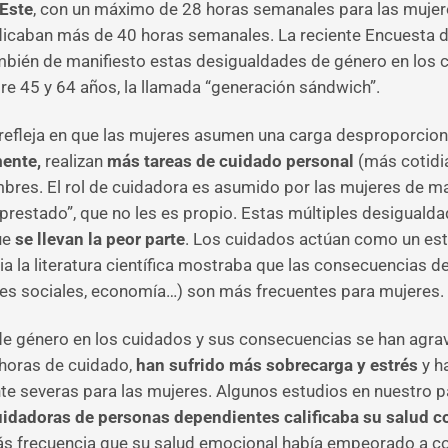
 Este
, con un máximo de 28 horas semanales para las mujer
dicaban más de 40 horas semanales. La reciente Encuesta 
ién de manifiesto estas desigualdades de género en los c
e 45 y 64 años, la llamada “generación sándwich”.
 refleja en que las mujeres asumen una carga desproporcion
ente,
realizan
más tareas de cuidado personal
(más cotidi
bres. El rol de cuidadora es asumido por las mujeres de man
“prestado”, que no les es propio. Estas múltiples desigual
que
se llevan la peor parte
. Los cuidados actúan como un estr
ia la literatura científica mostraba que las consecuencias d
ones sociales, economía…) son más frecuentes para mujeres.
de género en los cuidados y sus consecuencias se han agra
 horas de cuidado,
han sufrido más sobrecarga y estrés
y h
 severas para las mujeres. Algunos estudios en nuestro paí
uidadoras de personas dependientes calificaba su salud 
ás frecuencia que su salud emocional había empeorado a c