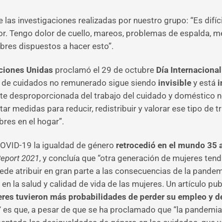
 las investigaciones realizadas por nuestro grupo: “Es difíci
or. Tengo dolor de cuello, mareos, problemas de espalda, m
res dispuestos a hacer esto”.
ciones Unidas
proclamó el 29 de octubre
Día Internacional
jo de cuidados no remunerado sigue siendo
invisible
y está
i
rte desproporcionada del trabajo del cuidado y doméstico
r medidas para reducir, redistribuir y valorar ese tipo de 
res en el hogar”.
COVID-19 la igualdad de género
retrocedió en el mundo 35 
Report 2021
, y concluía que “otra generación de mujeres tend
de atribuir en gran parte a las consecuencias de la pandemi
n la salud y calidad de vida de las mujeres. Un artículo pub
eres tuvieron más probabilidades de perder su empleo y d
 es que, a pesar de que se ha proclamado que “la pandemia h