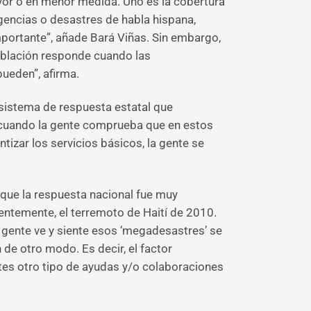
yor o en menor medida. Uno es la cobertura
rgencias o desastres de habla hispana,
mportante”, añade Bará Viñas. Sin embargo,
población responde cuando las
ueden”, afirma.
n sistema de respuesta estatal que
, cuando la gente comprueba que en estos
tizar los servicios básicos, la gente se
 que la respuesta nacional fue muy
ientemente, el terremoto de Haití de 2010.
a gente ve y siente esos ‘megadesastres’ se
de otro modo. Es decir, el factor
tes otro tipo de ayudas y/o colaboraciones