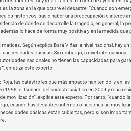
os dos factores muy importantes a la hora de ayudar en ma
ra es la zona en la que ocurre el desastre: “Cuando son eme
culos históricos, suele haber una preocupación e interés i
ndencia de dónde se desarrolle la tragedia, en general, la 
además lo hace de forma muy positiva y en la medida que p
 matices. Según explica Bará Viñas, a nivel nacional, hay u
as necesidades básicas. Sin embargo, a nivel internacional
autoridades nacionales no tienen las capacidades para garan
”, enfatiza este experto.
 Roja, las catástrofes que más impacto han tenido, y en las
 en 1998, el tsunami del sudeste asiático en 2004 y más rec
de movilización”, explica este experto. Por tanto, “cuando l
rgo, cuando hay desastres internos o naciones se movilizan 
 necesidades básicas están cubiertas, pero sí son importan
re.