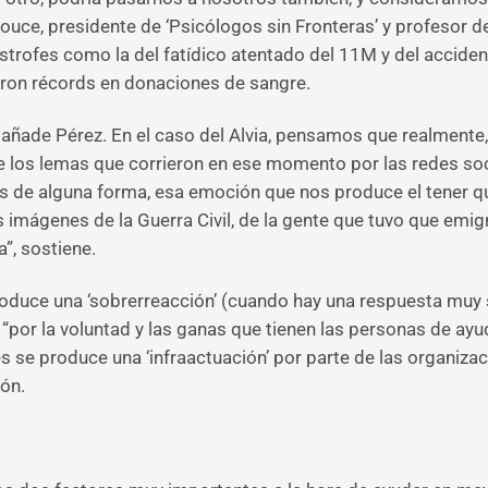
uce, presidente de ‘Psicólogos sin Fronteras’ y profesor de
trofes como la del fatídico atentado del 11M y del accident
eron récords en donaciones de sangre.
”, añade Pérez. En el caso del Alvia, pensamos que realment
e los lemas que corrieron en ese momento por las redes so
 de alguna forma, esa emoción que nos produce el tener q
 imágenes de la Guerra Civil, de la gente que tuvo que emig
”, sostiene.
roduce una ‘sobrerreacción’ (cuando hay una respuesta muy 
or la voluntad y las ganas que tienen las personas de ayud
es se produce una ‘infraactuación’ por parte de las organiza
ón.