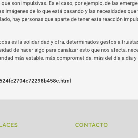
e son impulsivas. Es el caso, por ejemplo, de las emergenci
s imágenes de lo que está pasando y las necesidades que ti
lado, hay personas que aparte de tener esta reacción impu
cosa es la solidaridad y otra, determinados gestos altruist
idad de hacer algo para canalizar esto que nos afecta, nec
daridad más estable, más comprometida, más del día a día y 
8524fe2704e72298b458c.html
LACES
CONTACTO