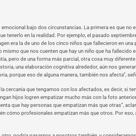
 emocional bajo dos circunstancias. La primera es que no e
ue tenerlo en la realidad. Por ejemplo, el pasado septiembre
en era la de uno de los cinco niños que fallecieron en una p
o mismo que nos cuenten que hay un niño que ha fallecido en 
ía, pero de una forma más parcial, otra cosa muy diferente 
storia, una elaboración cognitiva alrededor, aún nos gener
oria, porque eso de alguna manera, también nos afecta”, señ
 la cercanía que tengamos con los afectados, es decir, si 
gan hijos logren empatizar mucho más con la foto anterior.
uenta que hay personas que empatizan más que otras”, acla
bién cómo profesionales empatizan más que otros. Por eso,
l otro, podría pasarnos a nosotros también, y consideramo