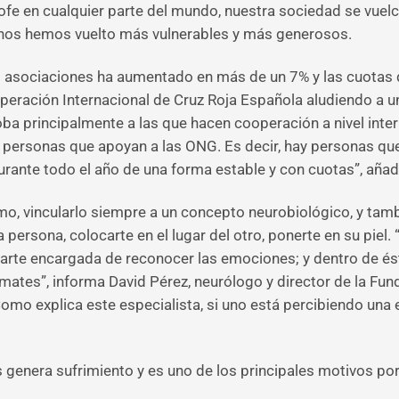
ofe en cualquier parte del mundo, nuestra sociedad se vuelc
 nos hemos vuelto más vulnerables y más generosos.
as asociaciones ha aumentado en más de un 7% y las cuotas q
ración Internacional de Cruz Roja Española aludiendo a un
ba principalmente a las que hacen cooperación a nivel inte
 personas que apoyan a las ONG. Es decir, hay personas qu
urante todo el año de una forma estable y con cuotas”, añad
o, vincularlo siempre a un concepto neurobiológico, y tamb
 persona, colocarte en el lugar del otro, ponerte en su piel.
a parte encargada de reconocer las emociones; y dentro de é
mates”, informa David Pérez, neurólogo y director de la Fun
mo explica este especialista, si uno está percibiendo una 
s genera sufrimiento y es uno de los principales motivos p