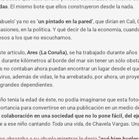
idas
. El mismo bote que ellos construyeron desde la nada.
abuelo’ ya no es
‘un pintado en la pared’
, que dirían en Cal
casiones, en la política. Y qué decir de la la economía, cua
, esos a los que no escuchamos.
te artículo,
Ares (La Coruña)
, se ha trabajado durante años
 durante kilómetros al borde del mar sin tener un sólo obst
s no contaban ahora puedan encontrar un lugar desde el qu
virus, además de vidas, le ha arrebatado, por ahora, un proy
 grandes dependientes.
ño tenía la edad de éste, no podía imaginarse que esta foto
mportancia para convertirse en una publicación en un medio 
 colaboración en una sociedad que no lo pone fácil, del 
e a ese niño cantando
Toda una vida,
de Chavela Vargas. Una
ños abrazaba a su abuela mientras le decía
“qué bien hueles