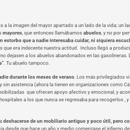
la imagen del mayor apartado a un lado de la vida; un lad
s
mayores
, que entonces llamábamos
abuelos
, y no por pe
n estorbo que a nadie interesaba cuidar, ni siquiera escuc
 que era indecente nuestra actitud. Incluso llegó a produci
no dejasen a los abuelos abandonados en las gasolineras. 
a”
. Tu abuelo tampoco.
adie durante los meses de verano
. Los más privilegiados v
s y sin asistencia (ahora la tienen en organizaciones como 
sibilizadas que ofrecen apoyo afectivo y emocional, y aco
ospitales a los que nunca se regresaba para recogerlos , y
ra
deshacerse de un mobiliario antiguo y poco útil, pero c
a desde que hace un año y medio comenzase el infierno del