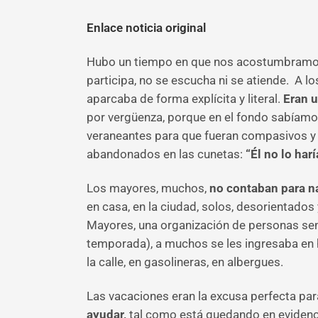
Enlace noticia original
Hubo un tiempo en que nos acostumbramos a 
participa, no se escucha ni se atiende. A lo
aparcaba de forma explícita y literal.
Eran u
por vergüenza, porque en el fondo sabíamos
veraneantes para que fueran compasivos y 
abandonados en las cunetas:
“Él no lo harí
Los mayores, muchos,
no contaban para n
en casa, en la ciudad, solos, desorientado
Mayores, una organización de personas sen
temporada), a muchos se les ingresaba en h
la calle, en gasolineras, en albergues.
Las vacaciones eran la excusa perfecta pa
ayudar,
tal como está quedando en evidenci