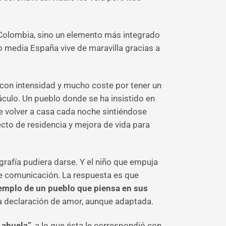
i, Colombia, sino un elemento más integrado
ndo media España vive de maravilla gracias a
 con intensidad y mucho coste por tener un
áculo. Un pueblo donde se ha insistido en
e volver a casa cada noche sintiéndose
ecto de residencia y mejora de vida para
grafía pudiera darse. Y el niño que empuja
de comunicación. La respuesta es que
ejemplo de un pueblo que piensa en sus
 declaración de amor, aunque adaptada.
 abuela”
, a lo que ésta le correspondió con