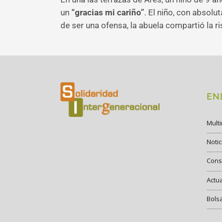
un
“gracias mi cariño”
. El niño, con absolu
de ser una ofensa, la abuela compartió la ris
EN
Mult
Notic
Cons
Actu
Bols