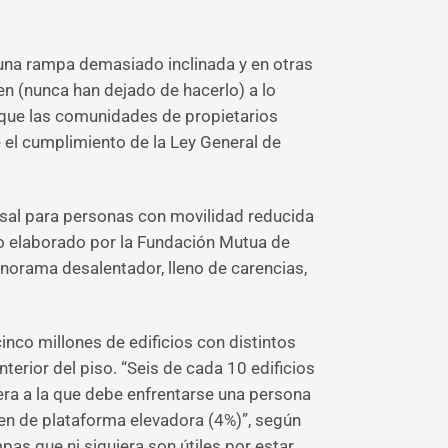
 una rampa demasiado inclinada y en otras
n (nunca han dejado de hacerlo) a lo
a que las comunidades de propietarios
e el cumplimiento de la Ley General de
ersal para personas con movilidad reducida
io elaborado por la Fundación Mutua de
anorama desalentador, lleno de carencias,
nco millones de edificios con distintos
erior del piso. “Seis de cada 10 edificios
rera a la que debe enfrentarse una persona
en de plataforma elevadora (4%)”, según
as que ni siquiera son útiles por estar