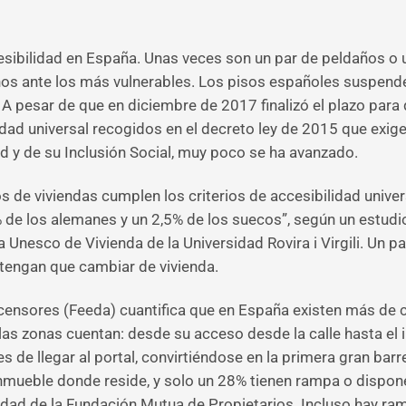
cesibilidad en España. Unas veces son un par de peldaños o
nos ante los más vulnerables. Los pisos españoles suspende
. A pesar de que en diciembre de 2017 finalizó el plazo par
idad universal recogidos en el decreto ley de 2015 que exig
 y de su Inclusión Social, muy poco se ha avanzado.
ios de viviendas cumplen los criterios de accesibilidad univ
% de los alemanes y un 2,5% de los suecos”, según un estud
 Unesco de Vivienda de la Universidad Rovira i Virgili. Un p
 tengan que cambiar de vivienda.
nsores (Feeda) cuantifica que en España existen más de ci
s zonas cuentan: desde su acceso desde la calle hasta el int
s de llegar al portal, convirtiéndose en la primera gran bar
nmueble donde reside, y solo un 28% tienen rampa o dispon
dad de la Fundación Mutua de Propietarios. Incluso hay ramp