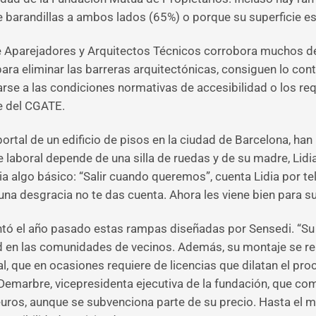
 barandillas a ambos lados (65%) o porque su superficie es
 de Aparejadores y Arquitectos Técnicos corrobora muchos 
ra eliminar las barreras arquitectónicas, consiguen lo cont
tarse a las condiciones normativas de accesibilidad o los re
e del CGATE.
portal de un edificio de pisos en la ciudad de Barcelona, ha
e laboral depende de una silla de ruedas y de su madre, Lidi
ia algo básico: “Salir cuando queremos”, cuenta Lidia por t
a desgracia no te das cuenta. Ahora les viene bien para subi
ó el año pasado estas rampas diseñadas por Sensedi. “Su fá
 en las comunidades de vecinos. Además, su montaje se real
l, que en ocasiones requiere de licencias que dilatan el pro
 Demarbre, vicepresidenta ejecutiva de la fundación, que co
euros, aunque se subvenciona parte de su precio. Hasta el