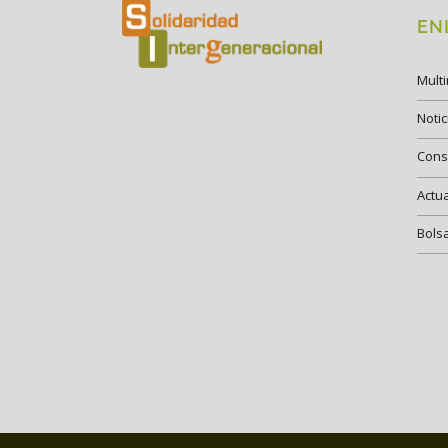
EN
Mult
Notic
Cons
Actu
Bols