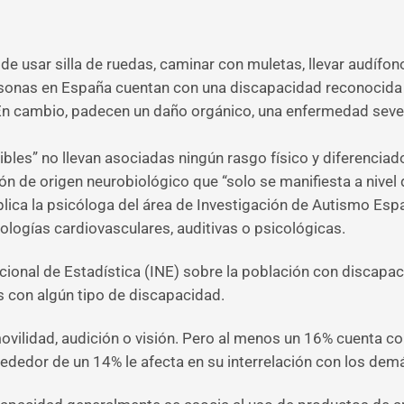
e usar silla de ruedas, caminar con muletas, llevar audífon
ersonas en España cuentan con una discapacidad reconocida
En cambio, padecen un daño orgánico, una enfermedad sever
es” no llevan asociadas ningún rasgo físico y diferenciador
ón de origen neurobiológico que “solo se manifiesta a nivel
lica la psicóloga del área de Investigación de Autismo Es
logías cardiovasculares, auditivas o psicológicas.
acional de Estadística (INE) sobre la población con discapa
 con algún tipo de discapacidad.
vilidad, audición o visión. Pero al menos un 16% cuenta co
rededor de un 14% le afecta en su interrelación con los dem