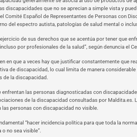
apacidad generalmente se asocia al uso de productos de ap
s discapacidades que no se aprecian a simple vista y pued
 el Comité Español de Representantes de Personas con Dis
orno del espectro autista, patologías de salud mental o inclu
 ejercicio de sus derechos que se acentúa por tener que enf
ncluso por profesionales de la salud”, según denuncia el Ce
cen en que a veces hay que justificar constantemente que rea
ativa de discapacidad, lo cual limita de manera considerabl
s de la discapacidad.
e enfrentan las personas diagnosticadas con discapacidades “
sociaciones de la discapacidad consultadas por Maldita.es.
an las personas con discapacidad no visible.
undamental “hacer incidencia política para que toda la norm
 o no sea visible”.