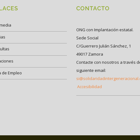
LACES
CONTACTO
imedia
ONG con Implantación estatal.
ias
Sede Social
C/Guerrero Julián Sánchez, 1
ultas
49017 Zamora
aciones
Contacte con nosotros a través d
siguiente email:
a de Empleo
si@solidaridadintergeneracional
Accesibilidad