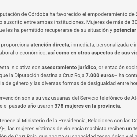
 Diputación de Córdoba ha favorecido el empoderamiento de
io suscrito entre ambas instituciones. Mujeres de más de 30
e les ha permitido recuperarse de su situación y
potenciar
ad proporciona
atención directa
, inmediata, personalizada e 
 laboral o económico,
así como en otros aspectos de sus vi
esta iniciativa son
asesoramiento jurídico
, orientación so
 que la Diputación destina a Cruz Roja
7.000 euros
– ha cont
cia de género y las diversas formas de desigualdad entre h
ervención son a su vez usuarias del Servicio telefónico de A
te el pasado año usaron
378 mujeres en la provincia
.
rtenece al Ministerio de la Presidencia, Relaciones con las C
)-, las mujeres víctimas de violencia machista reciben
un t
nción de Cruz Roja, que aporta su capacidad tecnológica y el